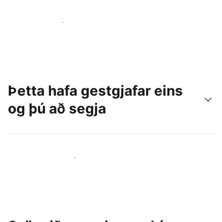
Náðu til nýrra gesta í dag
Þetta hafa gestgjafar eins
og þú að segja
Ganga til liðs við aðra gestgjafa