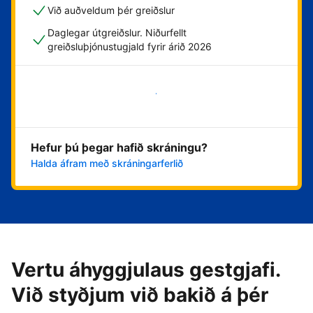
Við auðveldum þér greiðslur
Daglegar útgreiðslur. Niðurfellt
greiðsluþjónustugjald fyrir árið 2026
Byrja núna
Hefur þú þegar hafið skráningu?
Halda áfram með skráningarferlið
Vertu áhyggjulaus gestgjafi.
Við styðjum við bakið á þér