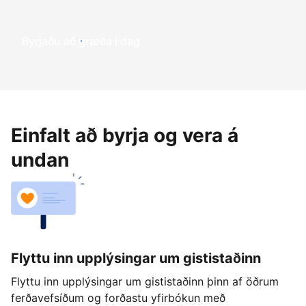
Byrjaðu að græða í dag
Einfalt að byrja og vera á
undan
Flyttu inn upplýsingar um gististaðinn
Flyttu inn upplýsingar um gististaðinn þinn af öðrum
ferðavefsíðum og forðastu yfirbókun með