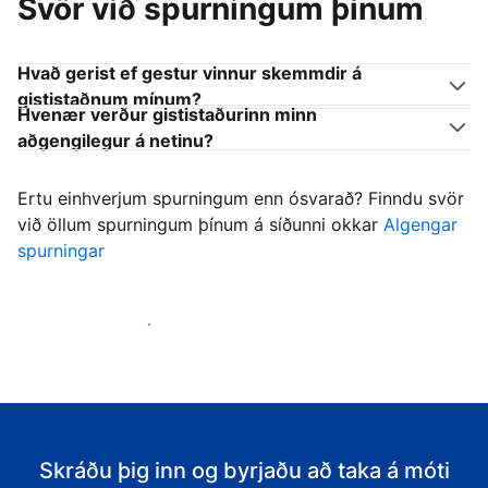
Svör við spurningum þínum
Hvað gerist ef gestur vinnur skemmdir á
gististaðnum mínum?
Hvenær verður gististaðurinn minn
aðgengilegur á netinu?
Ertu einhverjum spurningum enn ósvarað? Finndu svör
við öllum spurningum þínum á síðunni okkar
Algengar
spurningar
Byrja að taka á móti gestum
Skráðu þig inn og byrjaðu að taka á móti