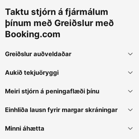
Taktu stjórn á fjármálum
þínum með Greiðslur með
Booking.com
Greiðslur auðveldaðar
Aukið tekjuöryggi
Meiri stjórn á peningaflæði þínu
Einhliða lausn fyrir margar skráningar
Minni áhætta