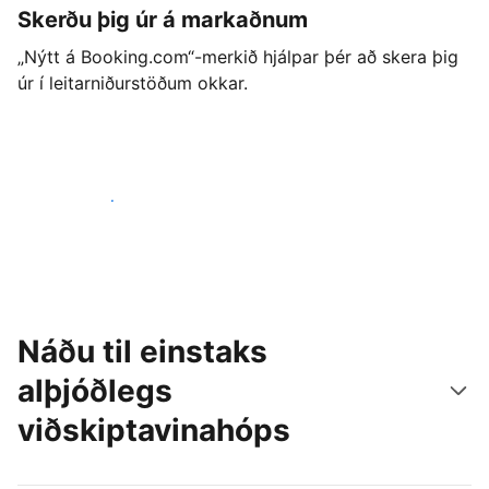
Skerðu þig úr á markaðnum
„Nýtt á Booking.com“-merkið hjálpar þér að skera þig
úr í leitarniðurstöðum okkar.
Byrjaðu strax í dag
Náðu til einstaks
alþjóðlegs
viðskiptavinahóps