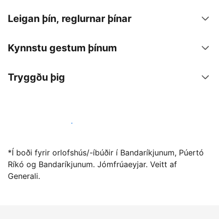
Leigan þín, reglurnar þínar
Kynnstu gestum þínum
Tryggðu þig
Vertu gestgjafi hjá okkur í dag
*Í boði fyrir orlofshús/-íbúðir í Bandaríkjunum, Púertó
Ríkó og Bandaríkjunum. Jómfrúaeyjar. Veitt af
Generali.