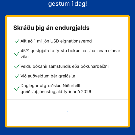
gestum í dag!
Skráðu þig án endurgjalds
Allt að 1 milljón USD eignatjónsvernd
45% gestgjafa fá fyrstu bókunina sína innan einnar
viku
Veldu bókanir samstundis eða bókunarbeiðni
Við auðveldum þér greiðslur
Daglegar útgreiðslur. Niðurfellt
greiðsluþjónustugjald fyrir árið 2026
Byrja núna