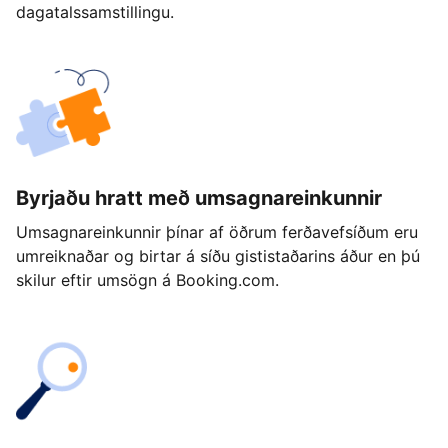
dagatalssamstillingu.
Byrjaðu hratt með umsagnareinkunnir
Umsagnareinkunnir þínar af öðrum ferðavefsíðum eru
umreiknaðar og birtar á síðu gististaðarins áður en þú
skilur eftir umsögn á Booking.com.