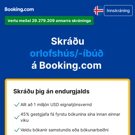
Innskráning
Vertu meðal 29.279.209 annarra skráninga
íbúðina þína
hótelið þitt
Skráðu
orlofshús/-íbúð
á Booking.com
gistihúsið þitt
gistiheimilið þitt
Skráðu þig án endurgjalds
Allt að 1 milljón USD eignatjónsvernd
45% gestgjafa fá fyrstu bókunina sína innan einnar
viku
Veldu bókanir samstundis eða bókunarbeiðni