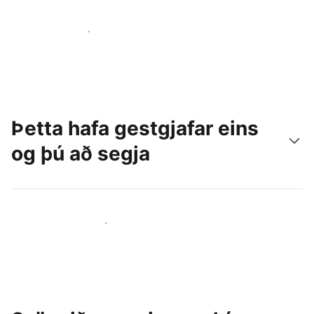
Náðu til nýrra gesta í dag
Þetta hafa gestgjafar eins
og þú að segja
Ganga til liðs við aðra gestgjafa