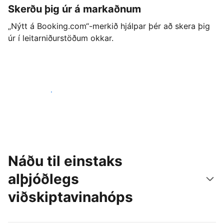
Skerðu þig úr á markaðnum
„Nýtt á Booking.com“-merkið hjálpar þér að skera þig
úr í leitarniðurstöðum okkar.
Byrjaðu strax í dag
Náðu til einstaks
alþjóðlegs
viðskiptavinahóps