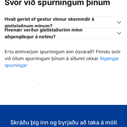
Svör við spurningum þínum
Hvað gerist ef gestur vinnur skemmdir á
gististaðnum mínum?
Hvenær verður gististaðurinn minn
aðgengilegur á netinu?
Ertu einhverjum spurningum enn ósvarað? Finndu svör
við öllum spurningum þínum á síðunni okkar
Algengar
spurningar
Byrja að taka á móti gestum
Skráðu þig inn og byrjaðu að taka á móti