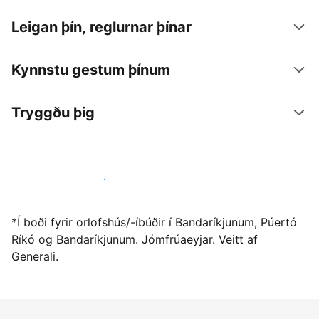
Leigan þín, reglurnar þínar
Kynnstu gestum þínum
Tryggðu þig
Vertu gestgjafi hjá okkur í dag
*Í boði fyrir orlofshús/-íbúðir í Bandaríkjunum, Púertó
Ríkó og Bandaríkjunum. Jómfrúaeyjar. Veitt af
Generali.