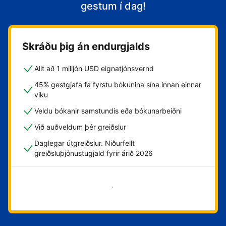
gestum í dag!
Skráðu þig án endurgjalds
Allt að 1 milljón USD eignatjónsvernd
45% gestgjafa fá fyrstu bókunina sína innan einnar
viku
Veldu bókanir samstundis eða bókunarbeiðni
Við auðveldum þér greiðslur
Daglegar útgreiðslur. Niðurfellt
greiðsluþjónustugjald fyrir árið 2026
Byrja núna