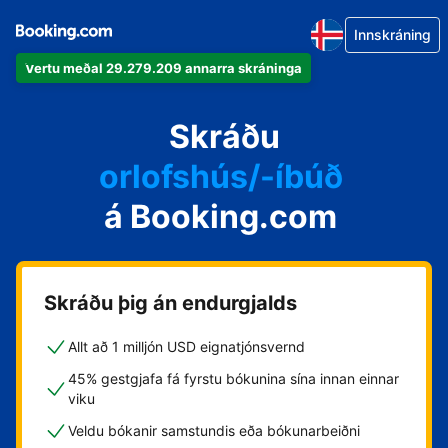
Innskráning
Vertu meðal 29.279.209 annarra skráninga
íbúðina þína
hótelið þitt
Skráðu
orlofshús/-íbúð
á Booking.com
gistihúsið þitt
gistiheimilið þitt
Skráðu þig án endurgjalds
Allt að 1 milljón USD eignatjónsvernd
45% gestgjafa fá fyrstu bókunina sína innan einnar
viku
Veldu bókanir samstundis eða bókunarbeiðni