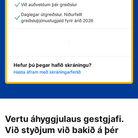
Við auðveldum þér greiðslur
Daglegar útgreiðslur. Niðurfellt
greiðsluþjónustugjald fyrir árið 2026
Byrja núna
Hefur þú þegar hafið skráningu?
Halda áfram með skráningarferlið
Vertu áhyggjulaus gestgjafi.
Við styðjum við bakið á þér