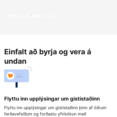
Byrjaðu að græða í dag
Einfalt að byrja og vera á
undan
Flyttu inn upplýsingar um gististaðinn
Flyttu inn upplýsingar um gististaðinn þinn af öðrum
ferðavefsíðum og forðastu yfirbókun með