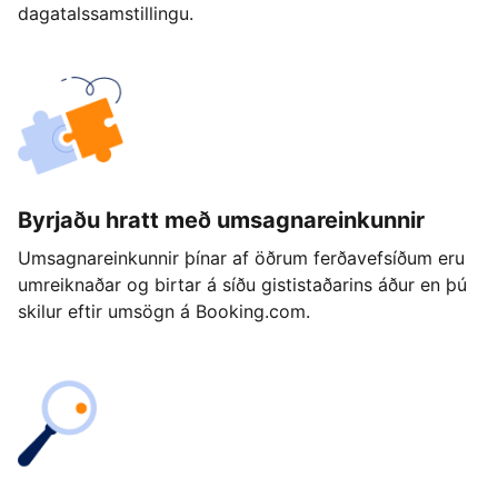
dagatalssamstillingu.
Byrjaðu hratt með umsagnareinkunnir
Umsagnareinkunnir þínar af öðrum ferðavefsíðum eru
umreiknaðar og birtar á síðu gististaðarins áður en þú
skilur eftir umsögn á Booking.com.