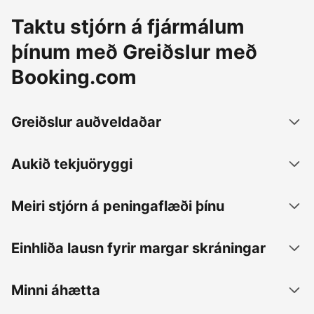
Taktu stjórn á fjármálum
þínum með Greiðslur með
Booking.com
Greiðslur auðveldaðar
Aukið tekjuöryggi
Meiri stjórn á peningaflæði þínu
Einhliða lausn fyrir margar skráningar
Minni áhætta