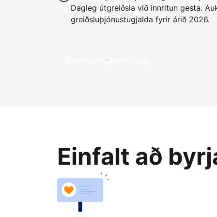
Dagleg útgreiðsla við innritun gesta. Auk
greiðsluþjónustugjalda fyrir árið 2026.
Byrjaðu að græða í dag
Einfalt að byr