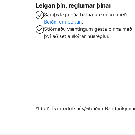
Leigan þín, reglurnar þínar
Samþykkja eða hafna bókunum með
Beiðni um bókun
.
Stjórnaðu væntingum gesta þinna með
því að setja skýrar húsreglur.
Vertu gestgjafi hjá okkur í dag
*Í boði fyrir orlofshús/-íbúðir í Bandaríkju