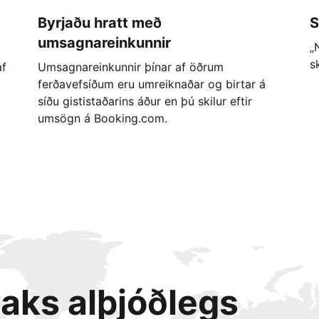
Byrjaðu hratt með
S
umsagnareinkunnir
„
s
af
Umsagnareinkunnir þínar af öðrum
ferðavefsíðum eru umreiknaðar og birtar á
síðu gististaðarins áður en þú skilur eftir
umsögn á Booking.com.
taks alþjóðlegs