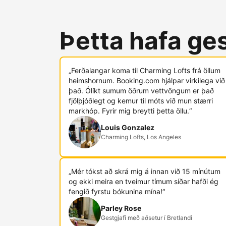
Þetta hafa ges
„Ferðalangar koma til Charming Lofts frá öllum
heimshornum. Booking.com hjálpar virkilega við
það. Ólíkt sumum öðrum vettvöngum er það
fjölþjóðlegt og kemur til móts við mun stærri
markhóp. Fyrir mig breytti þetta öllu.“
Louis Gonzalez
Charming Lofts, Los Angeles
„Mér tókst að skrá mig á innan við 15 mínútum
og ekki meira en tveimur tímum síðar hafði ég
fengið fyrstu bókunina mína!“
Parley Rose
Gestgjafi með aðsetur í Bretlandi