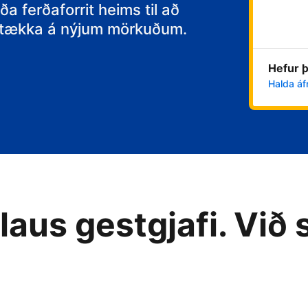
itt
ða ferðaforrit heims til að
 stækka á nýjum mörkuðum.
Hefur þ
Halda áf
aus gestgjafi. Við 