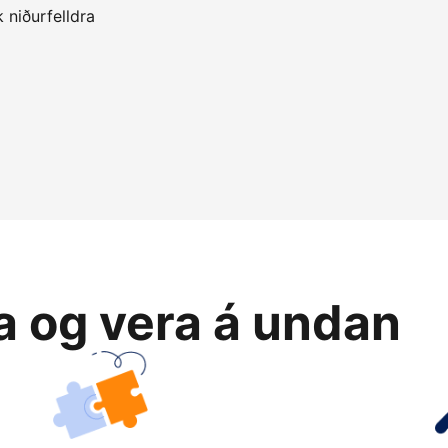
 niðurfelldra
ja og vera á undan