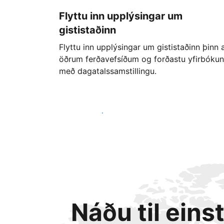
Flyttu inn upplýsingar um
gististaðinn
Flyttu inn upplýsingar um gististaðinn þinn 
öðrum ferðavefsíðum og forðastu yfirbókun
með dagatalssamstillingu.
Byrjaðu strax í dag
Náðu til eins