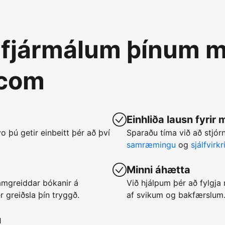
á fjármálum þínum m
.com
Einhliða lausn fyrir
vo þú getir einbeitt þér að því
Sparaðu tíma við að stjó
samræmingu
og
sjálfvirk
Minni áhætta
framgreiddar bókanir á
Við hjálpum þér að fylgj
 greiðsla þín tryggð.
af svikum og bakfærslum
u