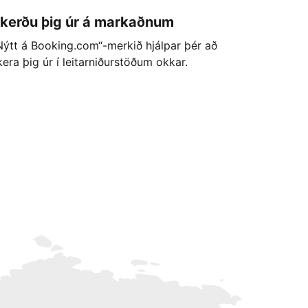
kerðu þig úr á markaðnum
Nýtt á Booking.com“-merkið hjálpar þér að
kera þig úr í leitarniðurstöðum okkar.