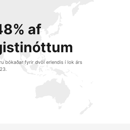
48% af
gistinóttum
ru bókaðar fyrir dvöl erlendis í lok árs
23.