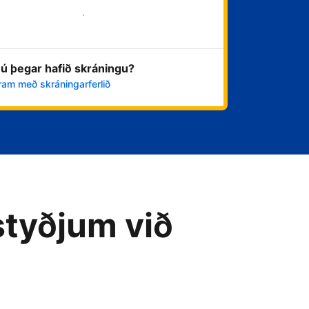
Byrja núna
ú þegar hafið skráningu?
ram með skráningarferlið
styðjum við