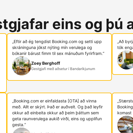
tgjafar eins og þú 
„Eftir að ég tengdist Booking.com og ​​setti upp
„Að byr
skráninguna jókst nýting mín verulega og
tók eng
bókanir bárust fimm til sex mánuðum fyrirfram.“
Zoey Berghoff
Gestgjafi með aðsetur í Bandaríkjunum
„Booking.com er einfaldasta [OTA] að vinna
„Stærstu
með. Allt er skýrt. Það er auðvelt. Og það leyfir
Booking
okkur að einbeita okkur að þeim þáttum sem
komast 
geta raunverulega aukið virði, eins og upplifun
gesta.“