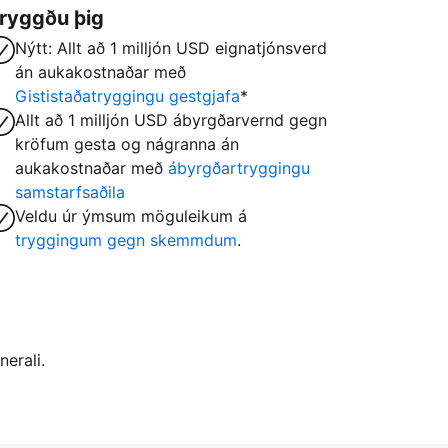
ryggðu þig
Nýtt: Allt að 1 milljón USD eignatjónsverd
án aukakostnaðar með
Gististaðatryggingu gestgjafa
*
Allt að 1 milljón USD ábyrgðarvernd gegn
kröfum gesta og nágranna án
aukakostnaðar með
ábyrgðartryggingu
samstarfsaðila
Veldu úr ýmsum möguleikum á
tryggingum gegn skemmdum
.
nerali.