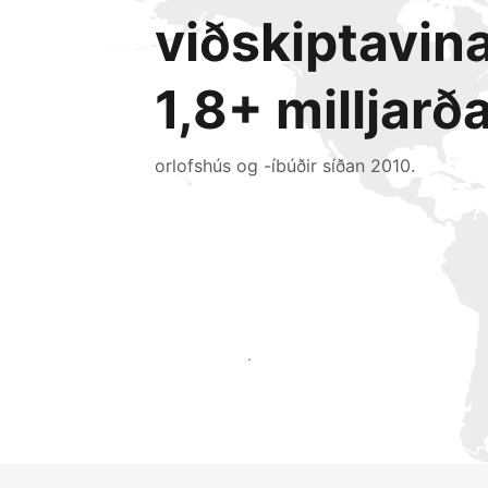
viðskiptavin
1,8+ milljarð
orlofshús og -íbúðir síðan 2010.
Náðu til nýrra gesta í dag