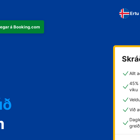
Ertu
þegar á Booking.com
Skrá
Allt 
45% g
viku
úð
Veld
Við a
m
Dagle
greið