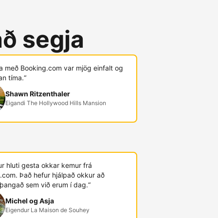
að segja
ja með Booking.com var mjög einfalt og
an tíma.“
Shawn Ritzenthaler
Eigandi The Hollywood Hills Mansion
r hluti gesta okkar kemur frá
.com. Það hefur hjálpað okkur að
þangað sem við erum í dag.“
Michel og Asja
Eigendur La Maison de Souhey