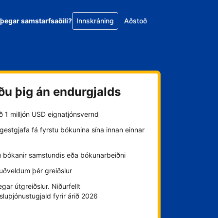
 þegar samstarfsaðili?
Innskráning
Aðstoð
ðu þig án endurgjalds
að 1 milljón USD eignatjónsvernd
estgjafa fá fyrstu bókunina sína innan einnar
u bókanir samstundis eða bókunarbeiðni
uðveldum þér greiðslur
gar útgreiðslur. Niðurfellt
sluþjónustugjald fyrir árið 2026