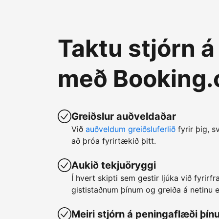
Taktu stjórn 
með Booking
Greiðslur auðveldaðar
Við
auðveldum greiðsluferlið
fyrir þig, s
að þróa fyrirtækið þitt.
Aukið tekjuöryggi
Í hvert skipti sem gestir ljúka við fyrir
gististaðnum þínum og greiða á netinu er
Meiri stjórn á peningaflæði þín