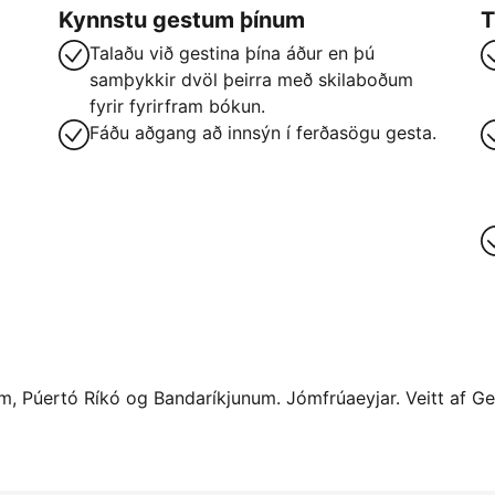
Kynnstu gestum þínum
T
Talaðu við gestina þína áður en þú
samþykkir dvöl þeirra með skilaboðum
fyrir fyrirfram bókun.
Fáðu aðgang að innsýn í ferðasögu gesta.
num, Púertó Ríkó og Bandaríkjunum. Jómfrúaeyjar. Veitt af Ge