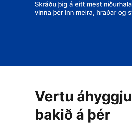
gistiheimilið þ
Skráðu þig á eitt mest niðurhala
vinna þér inn meira, hraðar og
Vertu áhyggjul
bakið á þér