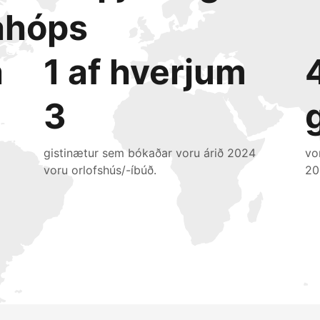
ahóps
a
1 af hverjum
3
gistinætur sem bókaðar voru árið 2024
vo
voru orlofshús/-íbúð.
20