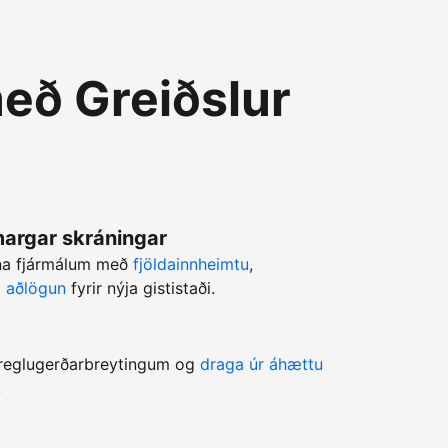
eð Greiðslur
 margar skráningar
rna fjármálum með
fjöldainnheimtu
,
ri aðlögun
fyrir nýja gististaði.
a reglugerðarbreytingum og
draga úr áhættu
.