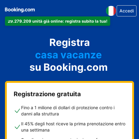
Accedi
29.279.209 unità già online: registra subito la tua!
il tuo appartamento
il tuo hotel
Registra
casa vacanze
la tua guest house
su Booking.com
il tuo B&B
Registrazione gratuita
Fino a 1 milione di dollari di protezione contro i
danni alla struttura
Il 45% degli host riceve la prima prenotazione entro
una settimana