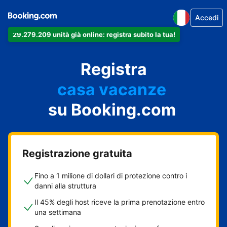
Accedi
29.279.209 unità già online: registra subito la tua!
il tuo appartamento
il tuo hotel
Registra
casa vacanze
la tua guest house
su Booking.com
il tuo B&B
Registrazione gratuita
Fino a 1 milione di dollari di protezione contro i
danni alla struttura
Il 45% degli host riceve la prima prenotazione entro
una settimana