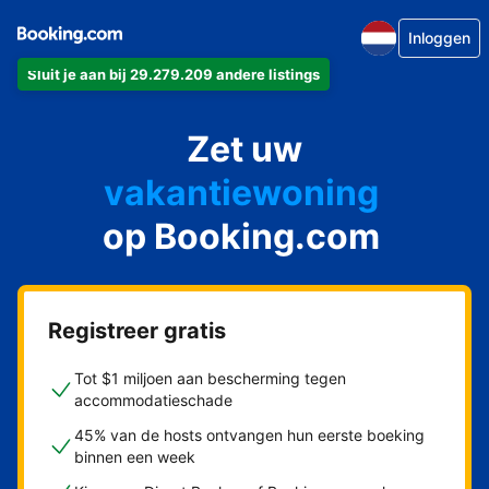
Inloggen
Sluit je aan bij 29.279.209 andere listings
appartement
Zet uw
hotel
vakantiewoning
op Booking.com
pension
bed & breakfast
Registreer gratis
Tot $1 miljoen aan bescherming tegen
accommodatieschade
45% van de hosts ontvangen hun eerste boeking
binnen een week