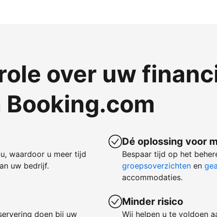
ole over uw financ
a Booking.com
Dé oplossing voor m
u, waardoor u meer tijd
Bespaar tijd op het behe
n uw bedrijf.
groepsoverzichten
en
gea
accommodaties.
Minder risico
servering doen bij uw
Wij helpen u te voldoen a