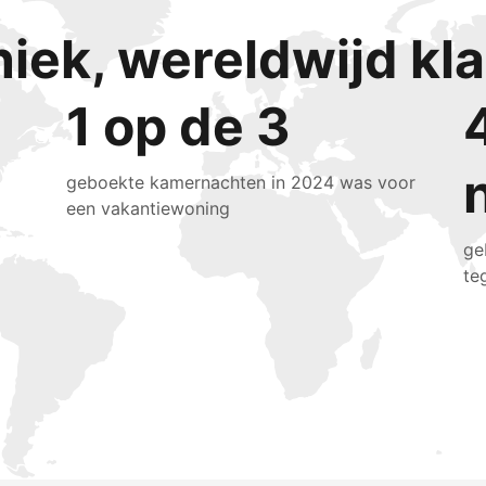
niek, wereldwijd k
1 op de 3
geboekte kamernachten in 2024 was voor
een vakantiewoning
ge
te