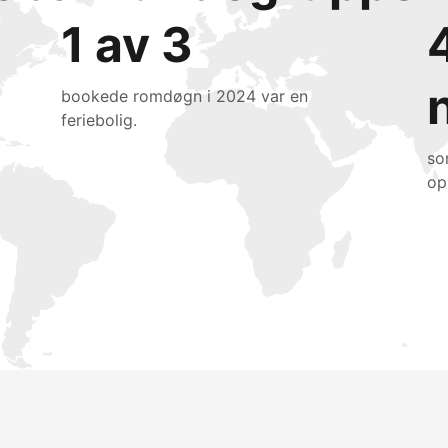
1 av 3
bookede romdøgn i 2024 var en
feriebolig.
so
op