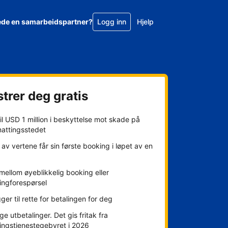
ede en samarbeidspartner?
Logg inn
Hjelp
trer deg gratis
l USD 1 million i beskyttelse mot skade på
nattingsstedet
av vertene får sin første booking i løpet av en
mellom øyeblikkelig booking eller
ingforespørsel
gger til rette for betalingen for deg
ge utbetalinger. Det gis fritak fra
ingstjenestegebyret i 2026