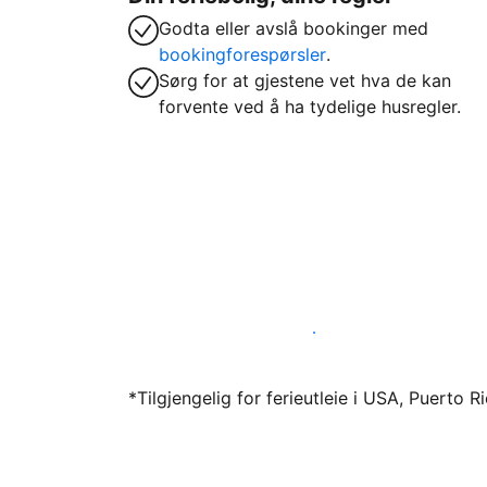
Godta eller avslå bookinger med
bookingforespørsler
.
Sørg for at gjestene vet hva de kan
forvente ved å ha tydelige husregler.
Lei ut ferieboligen din gjennom oss i dag
*Tilgjengelig for ferieutleie i USA, Puerto