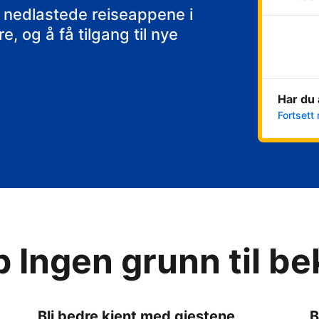
 nedlastede reiseappene i
, og å få tilgang til nye
Har du 
Fortsett 
p Ingen grunn til b
Bli bedre kjent med gjestene
B