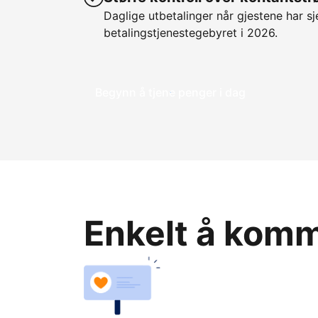
Daglige utbetalinger når gjestene har sje
betalingstjenestegebyret i 2026.
Begynn å tjene penger i dag
Enkelt å komme