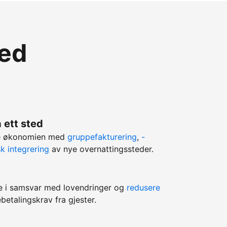
med
 ett sted
ere økonomien med
gruppefakturering
,
-
k integrering
av nye overnattingssteder.
e i samsvar med lovendringer og
redusere
betalingskrav fra gjester.