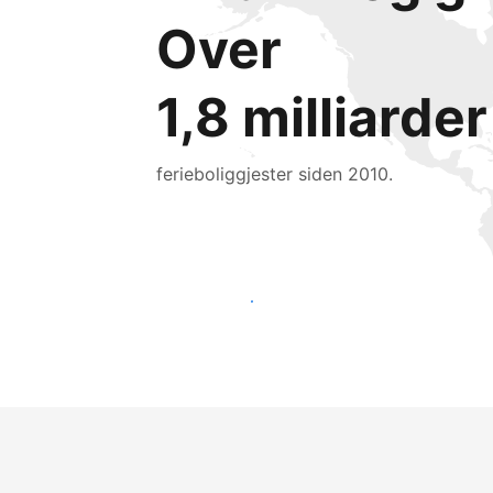
Over
1,8 milliarder
ferieboliggjester siden 2010.
Nå ut til nye gjester i dag