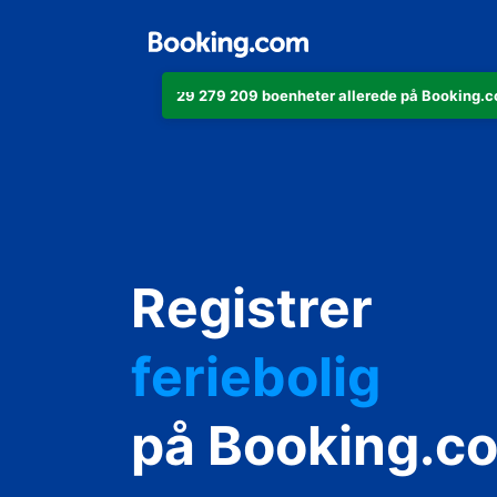
29 279 209 boenheter allerede på Booking.co
leiligheten di
hotellet ditt
Registrer
feriebolig
gjestgiveriet d
på Booking.c