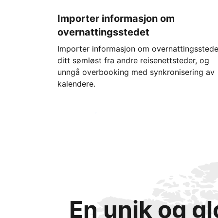
Importer informasjon om
overnattingsstedet
Importer informasjon om overnattingsstede
ditt sømløst fra andre reisenettsteder, og
unngå overbooking med synkronisering av
kalendere.
Kom i gang i dag
En unik og g