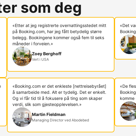
rter som deg
«Etter at jeg registrerte overnattingsstedet mitt
«Det va
på Booking.com, har jeg fått betydelig større
Booking.
belegg. Bookingene kommer også fem til seks
måneder i forveien.»
Zoey Berghoff
Vert i USA
e
«Booking.com er det enkleste [nettreisebyrået]
«De fles
å samarbeide med. Alt er tydelig. Det er enkelt.
Booking
Og vi får tid til å fokusere på ting som skaper
komme di
verdi, slik som gjesteopplevelsen.»
Martin Fieldman
Managing Director ved Abodebed