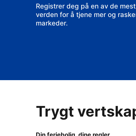
rorbua di
Registrer deg på en av de mest
verden for å tjene mer og raskere
markeder.
Trygt vertska
Din feriebolig, dine regler