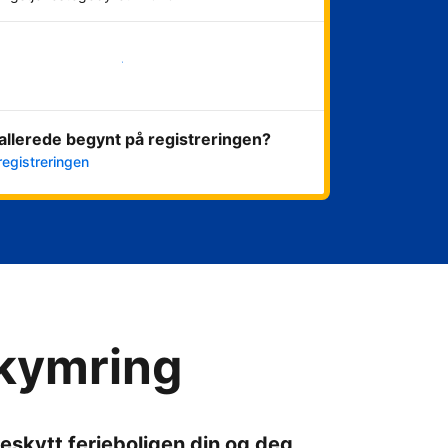
Kom i gang nå
allerede begynt på registreringen?
registreringen
ekymring
eskytt ferieboligen din og deg