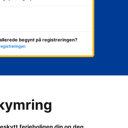
Kom i gang nå
allerede begynt på registreringen?
registreringen
ekymring
eskytt ferieboligen din og deg