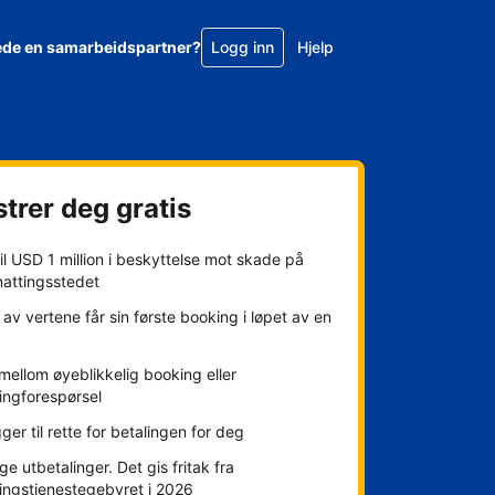
ede en samarbeidspartner?
Logg inn
Hjelp
trer deg gratis
l USD 1 million i beskyttelse mot skade på
nattingsstedet
av vertene får sin første booking i løpet av en
mellom øyeblikkelig booking eller
ingforespørsel
gger til rette for betalingen for deg
ge utbetalinger. Det gis fritak fra
ingstjenestegebyret i 2026