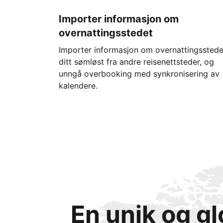
Importer informasjon om
overnattingsstedet
Importer informasjon om overnattingsstede
ditt sømløst fra andre reisenettsteder, og
unngå overbooking med synkronisering av
kalendere.
Kom i gang i dag
En unik og g