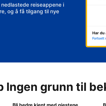
 nedlastede reiseappene i
, og å få tilgang til nye
Har du 
Fortsett 
p Ingen grunn til b
Bli bedre kjent med gjestene
B