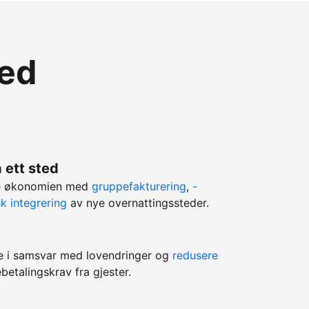
med
 ett sted
ere økonomien med
gruppefakturering
,
-
k integrering
av nye overnattingssteder.
e i samsvar med lovendringer og
redusere
betalingskrav fra gjester.