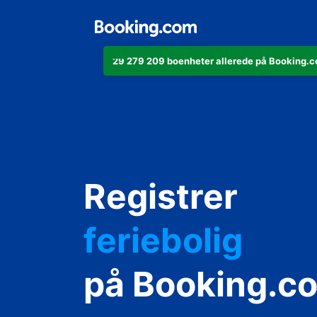
29 279 209 boenheter allerede på Booking.co
leiligheten di
Registrer
hotellet ditt
feriebolig
gjestgiveriet d
på Booking.c