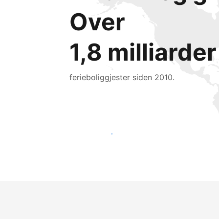
Over
1,8 milliarder
ferieboliggjester siden 2010.
Nå ut til nye gjester i dag