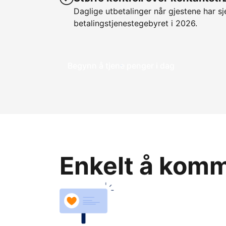
Daglige utbetalinger når gjestene har sje
betalingstjenestegebyret i 2026.
Begynn å tjene penger i dag
Enkelt å komme