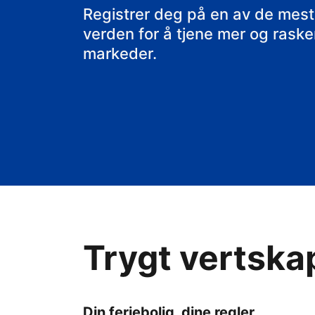
rorbua di
Registrer deg på en av de mest
verden for å tjene mer og raskere
markeder.
Trygt vertska
Din feriebolig, dine regler