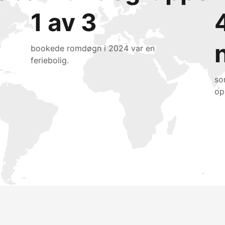
1 av 3
bookede romdøgn i 2024 var en
feriebolig.
so
op