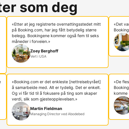
rter som deg
«Etter at jeg registrerte overnattingsstedet mitt
«Det va
på Booking.com, har jeg fått betydelig større
Booking.
belegg. Bookingene kommer også fem til seks
måneder i forveien.»
Zoey Berghoff
Vert i USA
e
«Booking.com er det enkleste [nettreisebyrået]
«De fles
å samarbeide med. Alt er tydelig. Det er enkelt.
Booking
Og vi får tid til å fokusere på ting som skaper
komme di
verdi, slik som gjesteopplevelsen.»
Martin Fieldman
Managing Director ved Abodebed