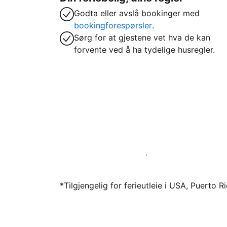
Godta eller avslå bookinger med
bookingforespørsler
.
Sørg for at gjestene vet hva de kan
forvente ved å ha tydelige husregler.
Lei ut ferieboligen din gjennom oss i dag
*Tilgjengelig for ferieutleie i USA, Puerto