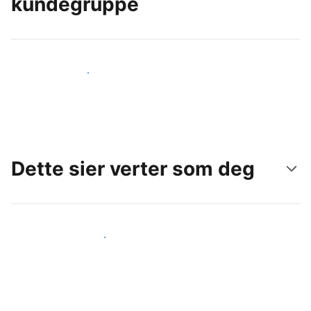
kundegruppe
Nå ut til nye gjester i dag
Dette sier verter som deg
Gjør som andre verter som deg