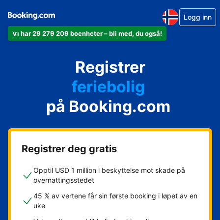
Logg inn
Vi har 29 279 209 boenheter – bli med, du også!
leiligheten din
hotellet ditt
Registrer
feriebolig
gjestgiveriet ditt
på Booking.com
rorbua di
Registrer deg gratis
Opptil USD 1 million i beskyttelse mot skade på
overnattingsstedet
45 % av vertene får sin første booking i løpet av en
uke