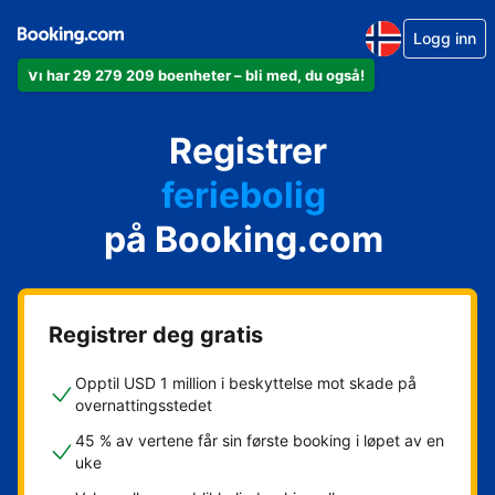
Logg inn
Vi har 29 279 209 boenheter – bli med, du også!
leiligheten din
hotellet ditt
Registrer
feriebolig
gjestgiveriet ditt
på Booking.com
rorbua di
Registrer deg gratis
Opptil USD 1 million i beskyttelse mot skade på
overnattingsstedet
45 % av vertene får sin første booking i løpet av en
uke