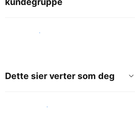
kundegruppe
Nå ut til nye gjester i dag
Dette sier verter som deg
Gjør som andre verter som deg