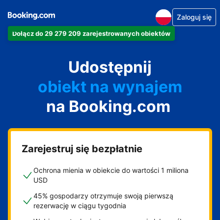
Zaloguj się
Dołącz do 29 279 209 zarejestrowanych obiektów
apartament
Udostępnij
hotel
obiekt na wynajem
na Booking.com
wakacyjny
pensjonat
obiekt B&B
Zarejestruj się bezpłatnie
Ochrona mienia w obiekcie do wartości 1 miliona
USD
45% gospodarzy otrzymuje swoją pierwszą
rezerwację w ciągu tygodnia