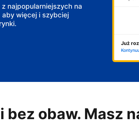
j z najpopularniejszych na
 aby więcej i szybciej
ynki.
Już roz
Kontynuu
i bez obaw. Masz n