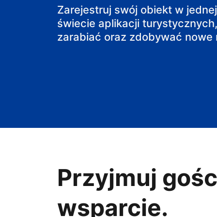
pensjonat
Zarejestruj swój obiekt w jedne
świecie aplikacji turystycznych,
obiekt B&B
zarabiać oraz zdobywać nowe r
Przyjmuj gośc
wsparcie.