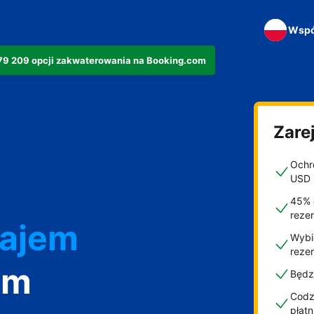
Wspó
279 209 opcji zakwaterowania na Booking.com
Zarej
Ochro
USD
45% 
reze
najem
Wybi
reze
om
Będz
Codzi
płat