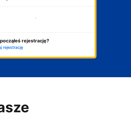
Zacznij już teraz
począłeś rejestrację?
j rejestrację
asze