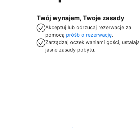
Twój wynajem, Twoje zasady
Akceptuj lub odrzucaj rezerwacje za
pomocą
próśb o rezerwację
.
Zarządzaj oczekiwaniami gości, ustalaj
jasne zasady pobytu.
Zarejestruj obiekt już dziś