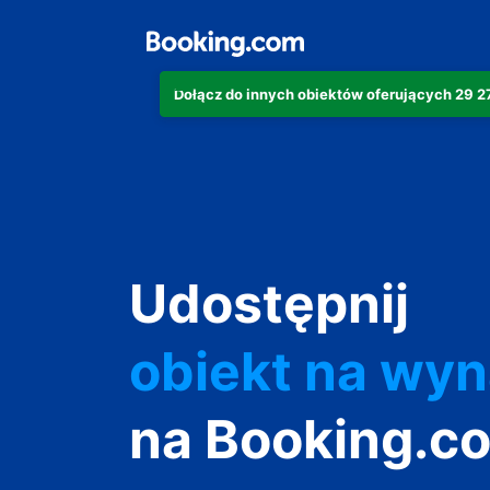
Dołącz do innych obiektów oferujących 29 
apartament
hotel
Udostępnij
obiekt na wy
wakacyjny
na Booking.c