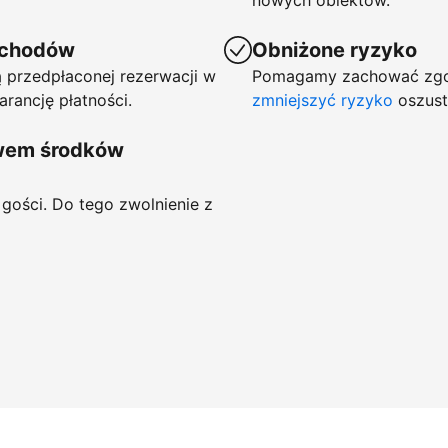
nowych obiektów.
ychodów
Obniżone ryzyko
 przedpłaconej rezerwacji w
Pomagamy zachować zgod
arancję płatności.
zmniejszyć ryzyko
oszust
ywem środków
gości. Do tego zwolnienie z