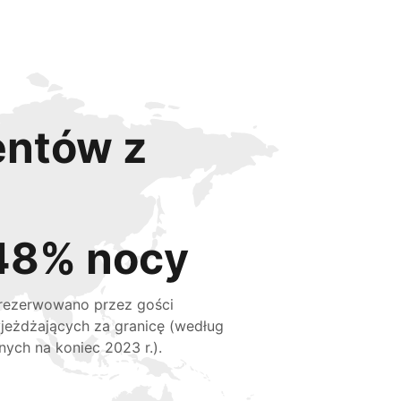
entów z
48% nocy
rezerwowano przez gości
jeżdżających za granicę (według
nych na koniec 2023 r.).