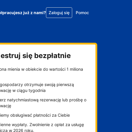
łpracujesz już z nami?
Zaloguj się
Pomoc
estruj się bezpłatnie
na mienia w obiekcie do wartości 1 miliona
gospodarzy otrzymuje swoją pierwszą
rwację w ciągu tygodnia
erz natychmiastową rezerwację lub prośbę o
rwację
iemy obsługiwać płatności za Ciebie
enne wypłaty. Zwolnienie z opłat za usługę
niczą w 2026 roku.