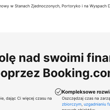
nowy w Stanach Zjednoczonych, Portoryko i na Wyspach 
rolę nad swoimi fin
poprzez Booking.c
Kompleksowe rozwią
ie, dając Ci więcej czasu na
Oszczędzaj czas na zarzą
zbiorczym
,
uzgadnianiu f