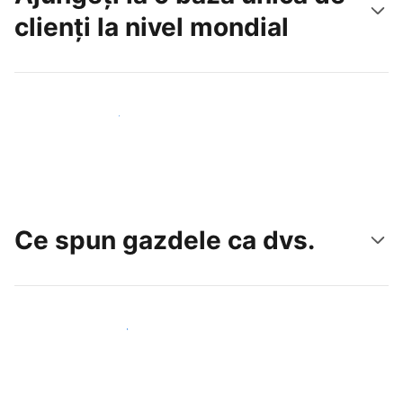
clienți la nivel mondial
Atrageți noi oaspeți astăzi
Ce spun gazdele ca dvs.
Alăturați-vă gazdelor ca dvs.