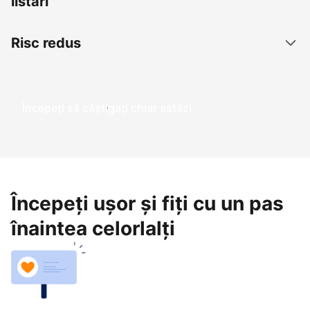
listări
Risc redus
Începeți să câștigați chiar astăzi
Începeți ușor și fiți cu un pas
înaintea celorlalți