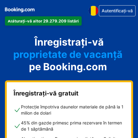
Autentificați-vă
Alăturați-vă altor 29.279.209 listări
apartamentul
Înregistrați-vă
hotelul
proprietate de vacanță
pe Booking.com
pensiunea
B&B-ul
Înregistrați-vă gratuit
Protecție împotriva daunelor materiale de până la 1
milion de dolari
45% din gazde primesc prima rezervare în termen
de 1 săptămână