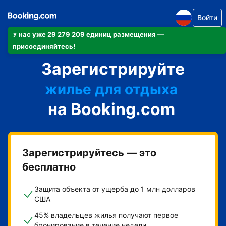
Войти
У нас уже 29 279 209 единиц размещения —
апартаменты/квартиру
присоединяйтесь!
Зарегистрируйте
отель
жилье для отдыха
на Booking.com
гостевой дом
мини-отель
Зарегистрируйтесь — это
бесплатно
Защита объекта от ущерба до 1 млн долларов
США
45% владельцев жилья получают первое
бронирование в течение недели