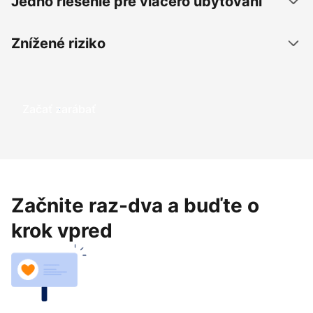
Jedno riešenie pre viacero ubytovaní
Znížené riziko
Začať zarábať
Začnite raz-dva a buďte o
krok vpred