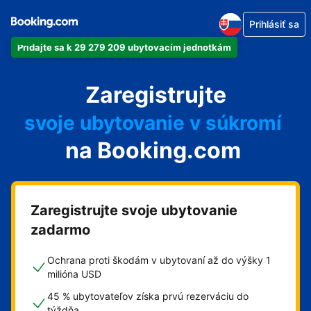
Prihlásiť sa
Pridajte sa k 29 279 209 ubytovacím jednotkám
svoj apartmán
Zaregistrujte
svoj hotel
svoje ubytovanie v súkromí
na Booking.com
svoj penzión
svoje bed and breakfast
Zaregistrujte svoje ubytovanie
zadarmo
Ochrana proti škodám v ubytovaní až do výšky 1
milióna USD
45 % ubytovateľov získa prvú rezerváciu do
týždňa