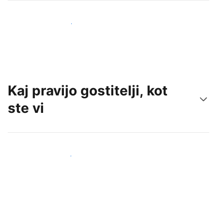
Pridobite nove goste še danes
Kaj pravijo gostitelji, kot
ste vi
Pridruži se drugim gostiteljem