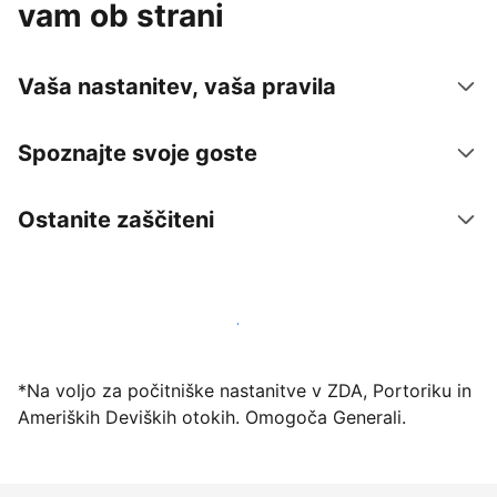
vam ob strani
Vaša nastanitev, vaša pravila
Spoznajte svoje goste
Ostanite zaščiteni
Danes ponudite nastanitev prek naše platforme
*Na voljo za počitniške nastanitve v ZDA, Portoriku in
Ameriških Deviških otokih. Omogoča Generali.