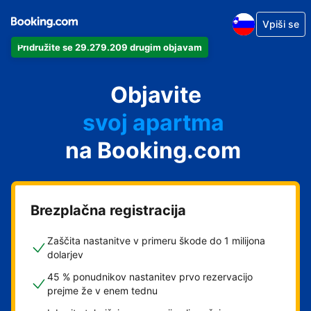
Vpiši se
Pridružite se 29.279.209 drugim objavam
Objavite
svoj apartma
na Booking.com
svoj hotel
počitniška nastanitev
svoje gostišče
Brezplačna registracija
svoj B&B
Zaščita nastanitve v primeru škode do 1 milijona
dolarjev
45 % ponudnikov nastanitev prvo rezervacijo
prejme že v enem tednu