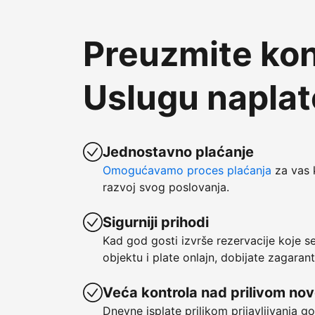
Preuzmite kon
Uslugu napla
Jednostavno plaćanje
Omogućavamo proces plaćanja
za vas 
razvoj svog poslovanja.
Sigurniji prihodi
Kad god gosti izvrše rezervacije koje 
objektu i plate onlajn, dobijate zagaran
Veća kontrola nad prilivom no
Dnevne isplate prilikom prijavljivanja g