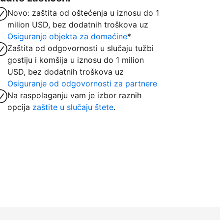
Novo: zaštita od oštećenja u iznosu do 1
milion USD, bez dodatnih troškova uz
Osiguranje objekta za domaćine
*
Zaštita od odgovornosti u slučaju tužbi
gostiju i komšija u iznosu do 1 milion
USD, bez dodatnih troškova uz
Osiguranje od odgovornosti za partnere
Na raspolaganju vam je izbor raznih
opcija
zaštite u slučaju štete
.