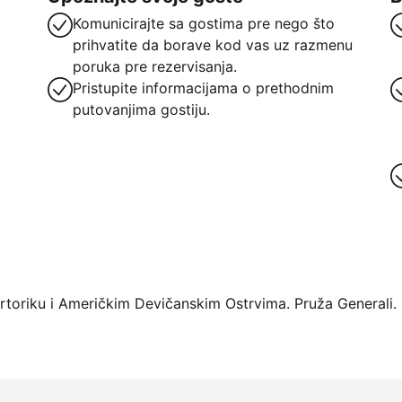
Komunicirajte sa gostima pre nego što
prihvatite da borave kod vas uz razmenu
poruka pre rezervisanja.
Pristupite informacijama o prethodnim
putovanjima gostiju.
oriku i Američkim Devičanskim Ostrvima. Pruža Generali.