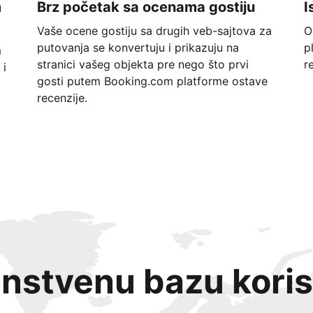
m
Brz početak sa ocenama gostiju
I
Vaše ocene gostiju sa drugih veb-sajtova za
O
putovanja se konvertuju i prikazuju na
p
m
stranici vašeg objekta pre nego što prvi
r
 i
gosti putem Booking.com platforme ostave
recenzije.
instvenu bazu koris