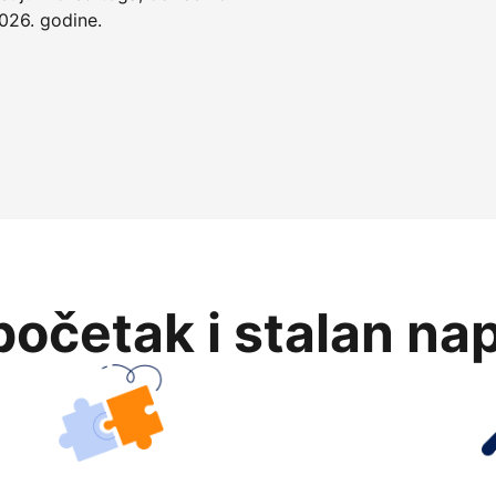
026. godine.
očetak i stalan na