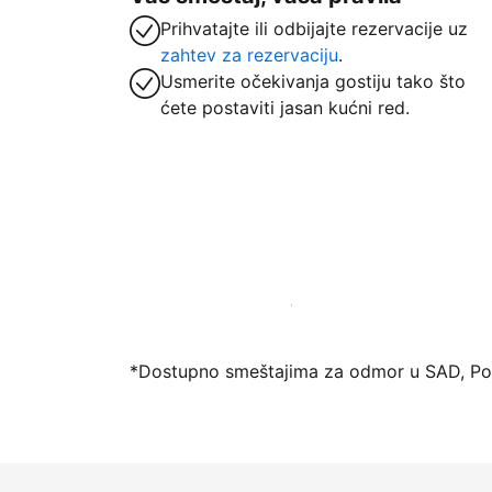
Prihvatajte ili odbijajte rezervacije uz
zahtev za rezervaciju
.
Usmerite očekivanja gostiju tako što
ćete postaviti jasan kućni red.
Registrujte svoj objekat već danas
*Dostupno smeštajima za odmor u SAD, Port