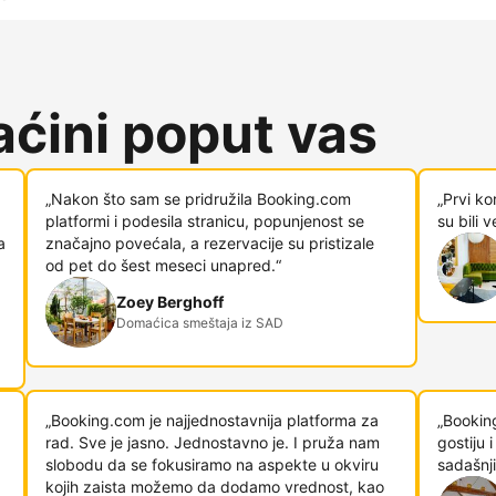
ćini poput vas
„Nakon što sam se pridružila Booking.com
„Prvi ko
platformi i podesila stranicu, popunjenost se
su bili 
a
značajno povećala, a rezervacije su pristizale
od pet do šest meseci unapred.“
Zoey Berghoff
Domaćica smeštaja iz SAD
„Booking.com je najjednostavnija platforma za
„Bookin
rad. Sve je jasno. Jednostavno je. I pruža nam
gostiju
slobodu da se fokusiramo na aspekte u okviru
sadašnji
kojih zaista možemo da dodamo vrednost, kao