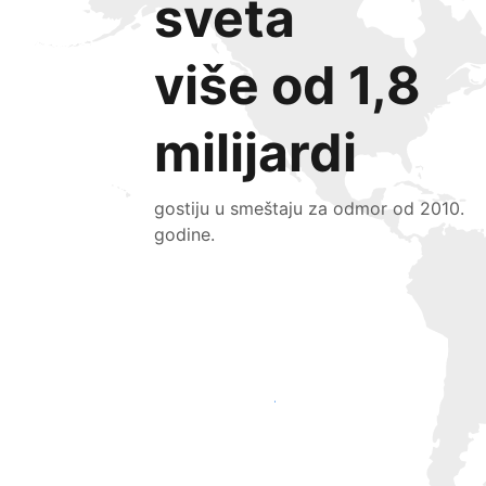
sveta
više od 1,8
milijardi
gostiju u smeštaju za odmor od 2010.
godine.
Privucite nove goste već danas