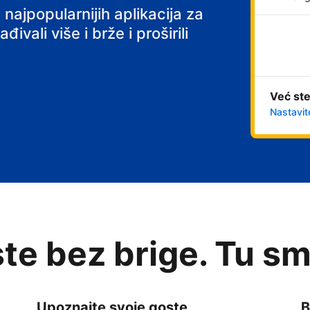
 najpopularnijih aplikacija za
ivali više i brže i proširili
Već ste
Nastavit
te bez brige. Tu sm
Upoznajte svoje goste
B