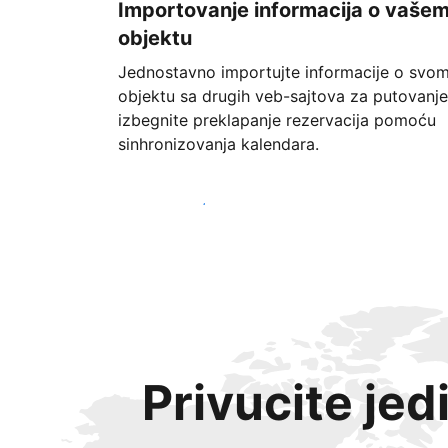
Importovanje informacija o vaše
objektu
Jednostavno importujte informacije o svo
objektu sa drugih veb-sajtova za putovanje
izbegnite preklapanje rezervacija pomoću
sinhronizovanja kalendara.
Počnite već danas
Privucite jed