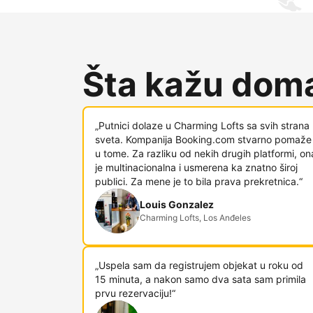
Šta kažu doma
„Putnici dolaze u Charming Lofts sa svih strana
sveta. Kompanija Booking.com stvarno pomaže
u tome. Za razliku od nekih drugih platformi, on
je multinacionalna i usmerena ka znatno široj
publici. Za mene je to bila prava prekretnica.“
Louis Gonzalez
Charming Lofts, Los Anđeles
„Uspela sam da registrujem objekat u roku od
15 minuta, a nakon samo dva sata sam primila
prvu rezervaciju!“