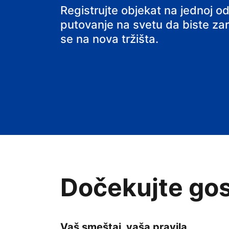
hostel
Registrujte objekat na jednoj od
putovanje na svetu da biste zarađ
se na nova tržišta.
Dočekujte gos
Vaš smeštaj, vaša pravila