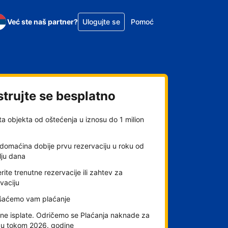
Već ste naš partner?
Ulogujte se
Pomoć
strujte se besplatno
ta objekta od oštećenja u iznosu do 1 milion
domaćina dobije prvu rezervaciju u roku od
lju dana
rite trenutne rezervacije ili zahtev za
vaciju
šaćemo vam plaćanje
ne isplate. Odričemo se Plaćanja naknade za
gu tokom 2026. godine