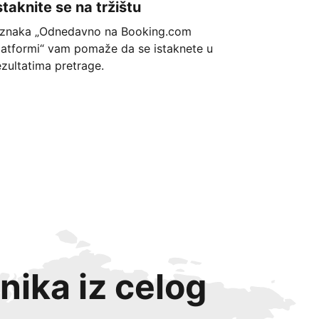
staknite se na tržištu
znaka „Odnedavno na Booking.com
latformi“ vam pomaže da se istaknete u
ezultatima pretrage.
nika iz celog