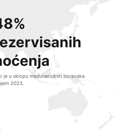
48%
rezervisanih
noćenja
lo je u sklopu međunarodnih boravaka
ajem 2023.