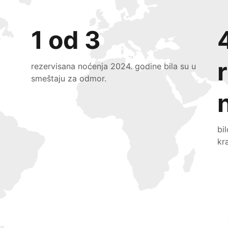
1 od 3
rezervisana noćenja 2024. godine bila su u
smeštaju za odmor.
bi
kr