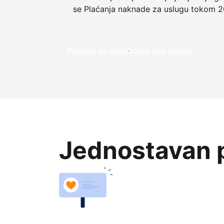
se Plaćanja naknade za uslugu tokom 2
Počnite da zarađujete već danas
Jednostavan p