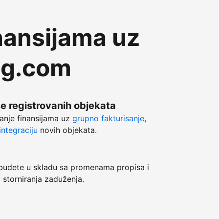
nansijama uz
ng.com
še registrovanih objekata
anje finansijama uz
grupno fakturisanje
,
ntegraciju
novih objekata.
dete u skladu sa promenama propisa i
 storniranja zaduženja.