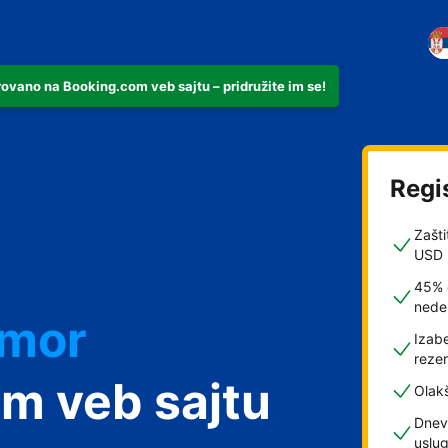
rovano na Booking.com veb sajtu – pridružite im se!
Regi
Zašti
USD
45% 
nede
dmor
Izabe
rezer
m veb sajtu
Olak
Dnev
uslu