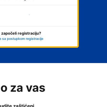
Počnite odmah
 započeli registraciju?
e sa postupkom registracije
o za vas
udite zaštićeni