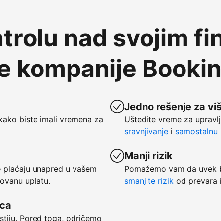
trolu nad svojim fi
te kompanije Booki
Jedno rešenje za vi
kako biste imali vremena za
Uštedite vreme za upravlj
sravnjivanje
i
samostalnu i
Manji rizik
se plaćaju unapred u vašem
Pomažemo vam da uvek bu
tovanu uplatu.
smanjite rizik
od prevara i
vca
ostiju. Pored toga, odričemo