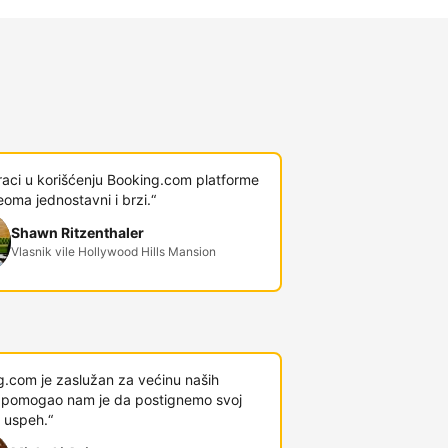
raci u korišćenju Booking.com platforme
veoma jednostavni i brzi.“
Shawn Ritzenthaler
Vlasnik vile Hollywood Hills Mansion
g.com je zaslužan za većinu naših
 i pomogao nam je da postignemo svoj
 uspeh.“