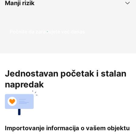
Manji rizik
Počnite da zarađujete već danas
Jednostavan početak i stalan
napredak
Importovanje informacija o vašem objektu