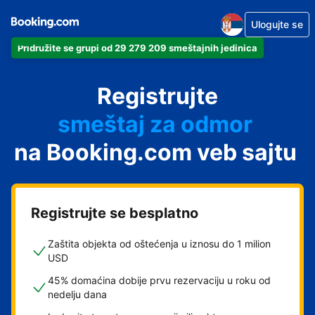
Ulogujte se
Pridružite se grupi od 29 279 209 smeštajnih jedinica
apartman
Registrujte
hotel
smeštaj za odmor
na Booking.com veb sajtu
pansion
hostel
Registrujte se besplatno
Zaštita objekta od oštećenja u iznosu do 1 milion
USD
45% domaćina dobije prvu rezervaciju u roku od
nedelju dana