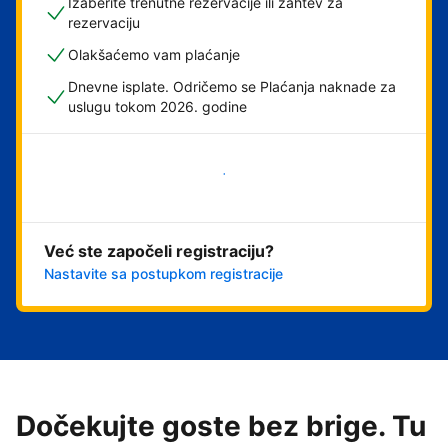
Izaberite trenutne rezervacije ili zahtev za
rezervaciju
Olakšaćemo vam plaćanje
Dnevne isplate. Odričemo se Plaćanja naknade za
uslugu tokom 2026. godine
Počnite odmah
Već ste započeli registraciju?
Nastavite sa postupkom registracije
Dočekujte goste bez brige. Tu