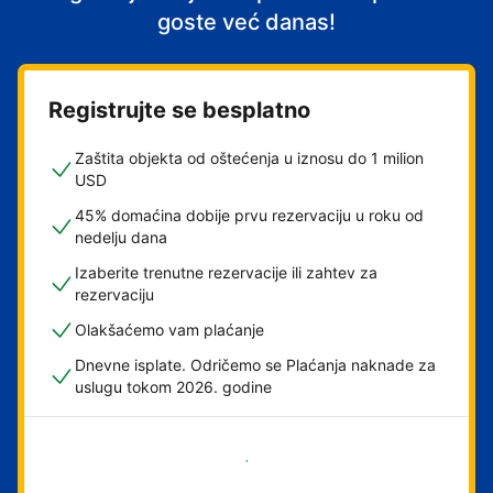
goste već danas!
Registrujte se besplatno
Zaštita objekta od oštećenja u iznosu do 1 milion
USD
45% domaćina dobije prvu rezervaciju u roku od
nedelju dana
Izaberite trenutne rezervacije ili zahtev za
rezervaciju
Olakšaćemo vam plaćanje
Dnevne isplate. Odričemo se Plaćanja naknade za
uslugu tokom 2026. godine
Počnite odmah