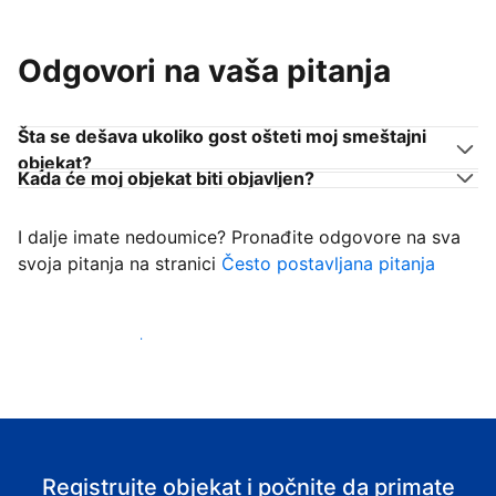
Odgovori na vaša pitanja
Šta se dešava ukoliko gost ošteti moj smeštajni
objekat?
Kada će moj objekat biti objavljen?
I dalje imate nedoumice? Pronađite odgovore na sva
svoja pitanja na stranici
Često postavljana pitanja
Počnite da primate goste
Registrujte objekat i počnite da primate