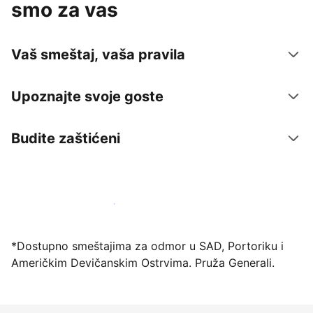
smo za vas
Vaš smeštaj, vaša pravila
Upoznajte svoje goste
Budite zaštićeni
Registrujte svoj objekat već danas
*Dostupno smeštajima za odmor u SAD, Portoriku i
Američkim Devičanskim Ostrvima. Pruža Generali.