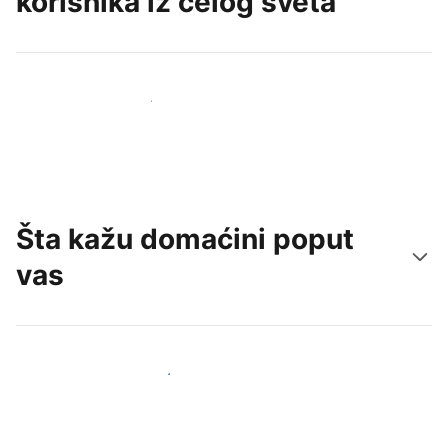
korisnika iz celog sveta
Privucite nove goste već danas
Šta kažu domaćini poput
vas
Pridružite se domaćinima poput vas