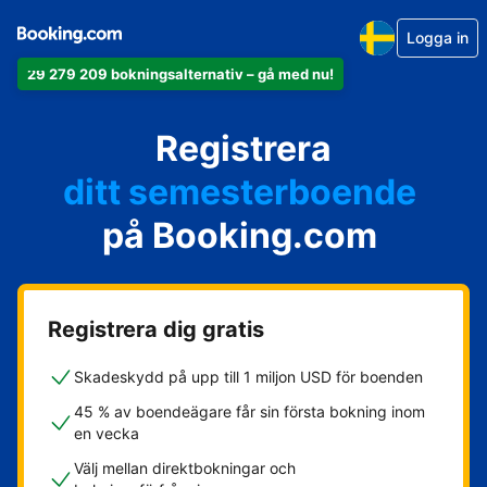
Logga in
29 279 209 bokningsalternativ – gå med nu!
din lägenhet
Registrera
ditt hotell
ditt semesterboende
på Booking.com
din camping
ditt B&B
Registrera dig gratis
Skadeskydd på upp till 1 miljon USD för boenden
45 % av boendeägare får sin första bokning inom
en vecka
Välj mellan direktbokningar och