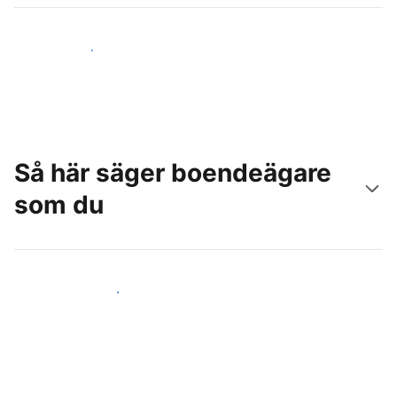
Nå nya gäster idag
Så här säger boendeägare
som du
Anslut dig till andra värdar