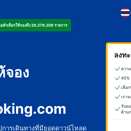
งเสนอตัวเลือกให้จองถึง 29,279,209 รายการ
ลงทะเ
ห้จอง
ความค
45% ข
เลือ
เราจ
oking.com
รับยอ
ด้าน
ปการเดินทางที่มียอดดาวน์โหลด