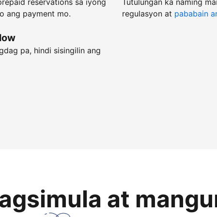
repaid reservations sa iyong
Tutulungan ka naming ma
do ang payment mo.
regulasyon at
pababain an
flow
dag pa, hindi sisingilin ang
magsimula at mangu