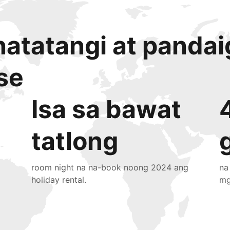
atatangi at panda
se
Isa sa bawat
tatlong
room night na na-book noong 2024 ang
na
holiday rental.
mg