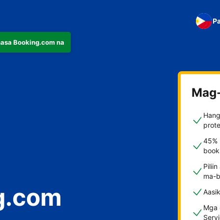
Pa
nasa Booking.com na
Mag-
Hang
prote
45% 
booki
Pilii
ma-b
g.com
Aasi
Mga d
Serv