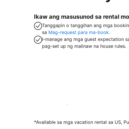
Ikaw ang masusunod sa rental m
Tanggapin o tanggihan ang mga booki
sa
Mag-request para ma-book
.
I-manage ang mga guest expectation s
pag-set up ng malinaw na house rules.
Mag-host sa amin ngayon
*Available sa mga vacation rental sa US, Pue