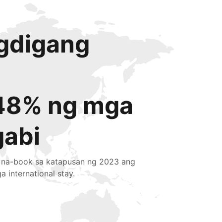
igdigang
48% ng mga
gabi
 na-book sa katapusan ng 2023 ang
a international stay.