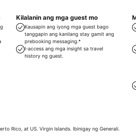
o
Kilalanin ang mga guest mo
M
ng
Kausapin ang iyong mga guest bago
tanggapin ang kanilang stay gamit ang
a
prebooking messaging.*
I-access ang mga insight sa travel
history ng guest.
rto Rico, at US. Virgin Islands. Ibinigay ng Generali.