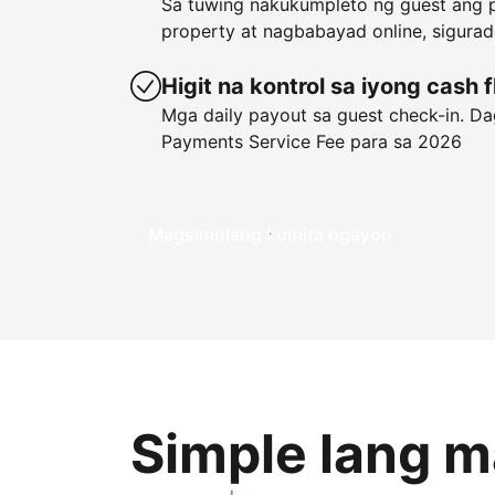
Sa tuwing nakukumpleto ng guest ang p
property at nagbabayad online, sigura
Higit na kontrol sa iyong cash 
Mga daily payout sa guest check-in. Dag
Payments Service Fee para sa 2026
Magsimulang kumita ngayon
Simple lang 