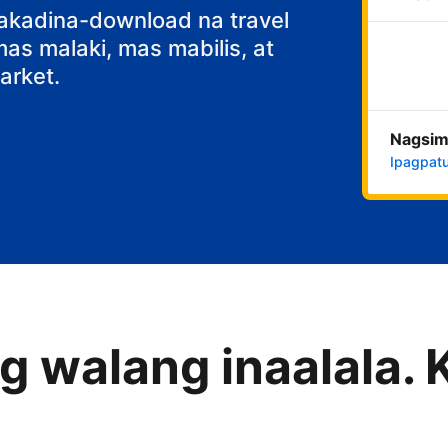
fast
nakadina-download na travel
s malaki, mas mabilis, at
rket.
Nagsim
Ipagpatu
 walang inaalala. 