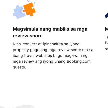
Magsimula nang mabilis sa mga
M
review score
T
B
Kino-convert at ipinapakita sa iyong
s
property page ang mga review score mo sa
ibang travel websites bago mag-iwan ng
mga review ang iyong unang Booking.com
guests.