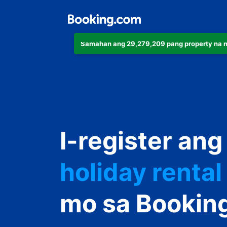
Samahan ang 29,279,209 pang property na 
apartment
I-register ang
hotel
holiday rental
guest house
mo sa Bookin