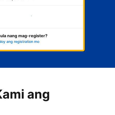
Magsimula na
ula nang mag-register?
loy ang registration mo
Kami ang