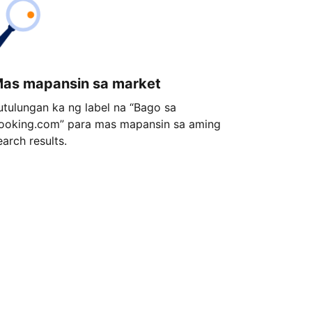
as mapansin sa market
utulungan ka ng label na “Bago sa
ooking.com” para mas mapansin sa aming
earch results.