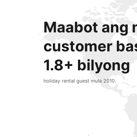
Maabot ang n
customer ba
1.8+ bilyong
holiday rental guest mula 2010.
Makaabot ng mga bagong guest ngayon