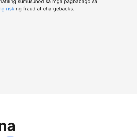
natiling sumusunod sa mga pagbabago sa
g risk
ng fraud at chargebacks.
na