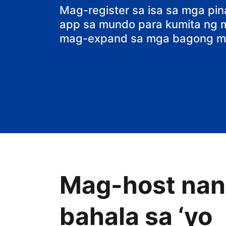
bed and break
Mag-register sa isa sa mga pi
app sa mundo para kumita ng ma
mag-expand sa mga bagong ma
Mag-host nang
bahala sa ‘yo