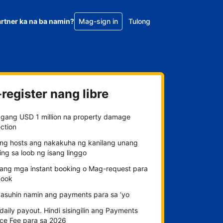
rtner ka na ba namin?
Mag-sign in
Tulong
register nang libre
gang USD 1 million na property damage
ction
ng hosts ang nakakuha ng kanilang unang
ng sa loob ng isang linggo
n ang mga instant booking o Mag-request para
ook
kasuhin namin ang payments para sa ‘yo
aily payout. Hindi sisingilin ang Payments
ice Fee para sa 2026