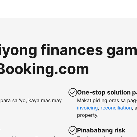
 iyong finances gam
Booking.com
One-stop solution p
para sa ‘yo, kaya mas may
Makatipid ng oras sa pa
invoicing
,
reconciliation
, 
property.
y
Pinababang risk