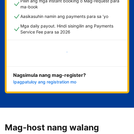
Piliin ang mga instant booking o Mag-request para
ma-book
Aasikasuhin namin ang payments para sa ‘yo
Mga daily payout. Hindi sisingilin ang Payments
Service Fee para sa 2026
Magsimula na
Nagsimula nang mag-register?
Ipagpatuloy ang registration mo
Mag-host nang walang