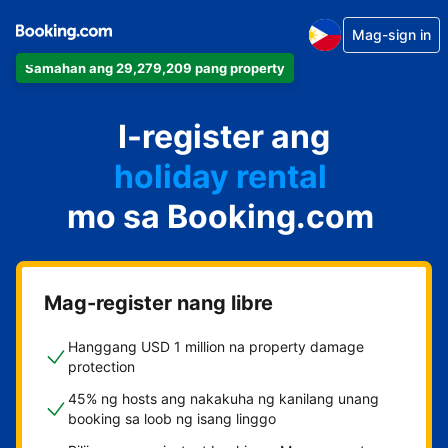
Mag-sign in
Samahan ang 29,279,209 pang property
apartment
I-register ang
hotel
holiday rental
mo sa Booking.com
guest house
bed and breakfast
Mag-register nang libre
Hanggang USD 1 million na property damage
protection
45% ng hosts ang nakakuha ng kanilang unang
booking sa loob ng isang linggo