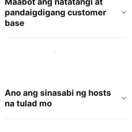
Maabot ang natatangi at
pandaigdigang customer
base
Makaabot ng mga bagong guest ngayon
Ano ang sinasabi ng hosts
na tulad mo