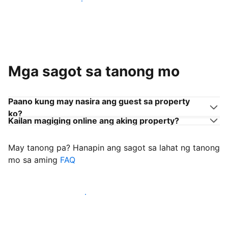
Sumama sa mga host na tulad mo
Mga sagot sa tanong mo
Paano kung may nasira ang guest sa property
ko?
Kailan magiging online ang aking property?
May tanong pa? Hanapin ang sagot sa lahat ng tanong
mo sa aming
FAQ
Simulang i-welcome ang mga guest