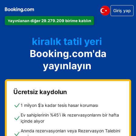
Giriş yap
Dairenizi
Yayınlanan diğer 29.279.209 birime katılın
Otelinizi
kiralık tatil yeri
Booking.com'da
Konukevinizi
Oda ve kahvaltı tesisinizi
yayınlayın
Ücretsiz kaydolun
1 milyon $’a kadar tesis hasar koruması
Ev sahiplerinin %45’i ilk rezervasyonlarını bir hafta
içinde alıyor
Anında rezervasyonları veya Rezervasyon Talebini