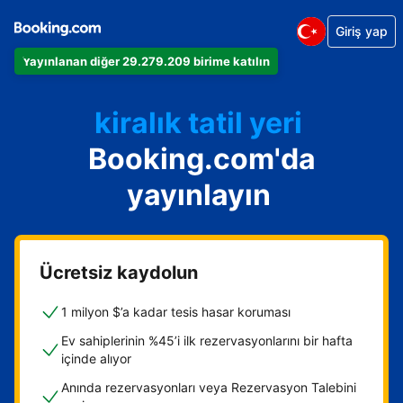
Giriş yap
Dairenizi
Yayınlanan diğer 29.279.209 birime katılın
Otelinizi
kiralık tatil yeri
Booking.com'da
Konukevinizi
Oda ve kahvaltı tesisinizi
yayınlayın
Ücretsiz kaydolun
1 milyon $’a kadar tesis hasar koruması
Ev sahiplerinin %45’i ilk rezervasyonlarını bir hafta
içinde alıyor
Anında rezervasyonları veya Rezervasyon Talebini