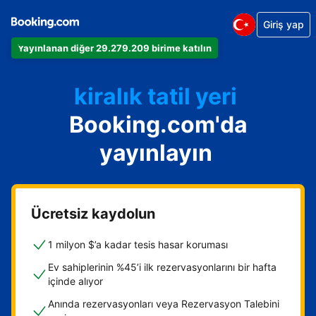
Giriş yap
Dairenizi
Yayınlanan diğer 29.279.209 birime katılın
Otelinizi
kiralık tatil yeri
Booking.com'da
Konukevinizi
Oda ve kahvaltı tesisinizi
yayınlayın
Ücretsiz kaydolun
1 milyon $’a kadar tesis hasar koruması
Ev sahiplerinin %45’i ilk rezervasyonlarını bir hafta
içinde alıyor
Anında rezervasyonları veya Rezervasyon Talebini