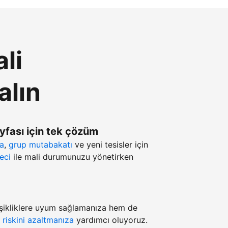
li
alın
ayfası için tek çözüm
ma
,
grup mutabakatı
ve yeni tesisler için
eci
ile mali durumunuzu yönetirken
şikliklere uyum sağlamanıza hem de
z
riskini azaltmanıza
yardımcı oluyoruz.