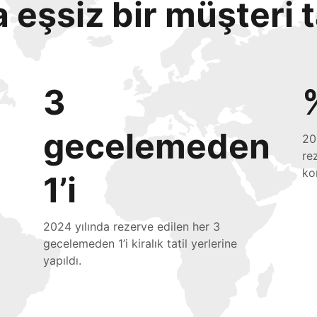
eşsiz bir müşteri 
3
gecelemeden
20
re
ko
1’i
2024 yılında rezerve edilen her 3
gecelemeden 1’i kiralık tatil yerlerine
yapıldı.