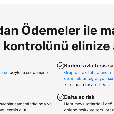
an Ödemeler ile ma
ontrolünü elinize 
Birden fazla tesis s
eriz
, böylece siz de işinizi
Grup olarak faturalandır
otomatik entegrasyon sür
zamandan tasarruf edin.
Daha az risk
asyonlar tamamladığında ve
Hem mevzuatlardaki deği
tilenmiş olur.
dolandırıcılık ve ters ibra