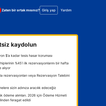
Zaten bir ortak mısınız?
Giriş yap
Yardım
tsiz kaydolun
yon $’a kadar tesis hasar koruması
hiplerinin %45’i ilk rezervasyonlarını bir hafta
e alıyor
da rezervasyonları veya Rezervasyon Talebini
lere sizin adınıza aracılık edeceğiz
ük ödeme alımları. 2026 için Ödeme Hizmeti
inden feragat edildi