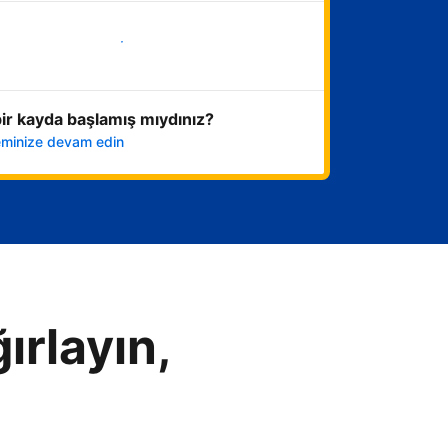
Hemen başla
ir kayda başlamış mıydınız?
leminize devam edin
ırlayın,