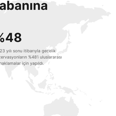
tabanına
%48
23 yılı sonu itibarıyla gecelik
zervasyonların %48’i uluslararası
naklamalar için yapıldı.