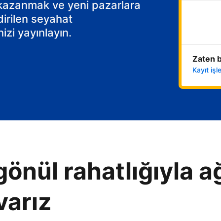
 kazanmak ve yeni pazarlara
dirilen seyahat
izi yayınlayın.
Zaten b
Kayıt iş
gönül rahatlığıyla ağ
varız