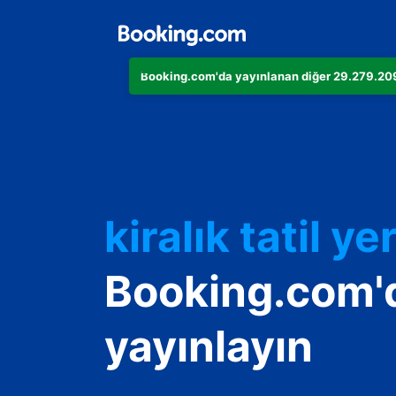
Booking.com'da yayınlanan diğer 29.279.209 
Dairenizi
Otelinizi
kiralık tatil yer
Konukevinizi
Booking.com'
Oda ve kahvalt
yayınlayın