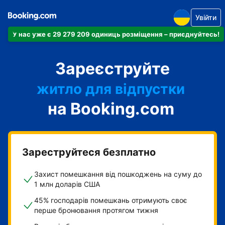
Увійти
У нас уже є 29 279 209 одиниць розміщення – приєднуйтесь!
апартаменти
Зареєструйте
готель
житло для відпустки
на Booking.com
гостьовий будинок
готель типу "ліжко і
сніданок"
Зареструйтеся безплатно
Захист помешкання від пошкоджень на суму до
1 млн доларів США
45% господарів помешкань отримують своє
перше бронювання протягом тижня