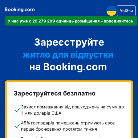
Увійти
У нас уже є 29 279 209 одиниць розміщення – приєднуйтесь!
апартаменти
Зареєструйте
готель
житло для відпустки
на Booking.com
гостьовий будинок
готель типу "ліжко і
сніданок"
Зареструйтеся безплатно
Захист помешкання від пошкоджень на суму до
1 млн доларів США
45% господарів помешкань отримують своє
перше бронювання протягом тижня