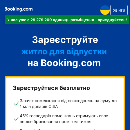
Увійти
У нас уже є 29 279 209 одиниць розміщення – приєднуйтесь!
апартаменти
Зареєструйте
готель
житло для відпустки
на Booking.com
гостьовий будинок
готель типу "ліжко і
сніданок"
Зареструйтеся безплатно
Захист помешкання від пошкоджень на суму до
1 млн доларів США
45% господарів помешкань отримують своє
перше бронювання протягом тижня