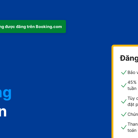
ng được đăng trên Booking.com
Đăng
Bảo v
45% 
ng
tuần
Tùy 
đặt 
n
Chúng
Than
toán