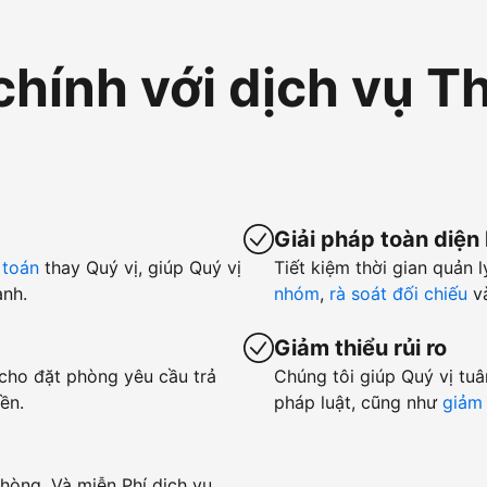
chính với dịch vụ T
Giải pháp toàn diện
 toán
thay Quý vị, giúp Quý vị
Tiết kiệm thời gian quản l
anh.
nhóm
,
rà soát đối chiếu
v
Giảm thiểu rủi ro
 cho đặt phòng yêu cầu trả
Chúng tôi giúp Quý vị tuâ
ền.
pháp luật, cũng như
giảm 
hòng. Và miễn Phí dịch vụ