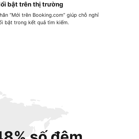
ổi bật trên thị trường
hãn “Mới trên Booking.com” giúp chỗ nghỉ
ổi bật trong kết quả tìm kiếm.
48% số đêm