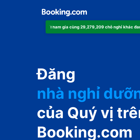
Tham gia cùng 29,279,209 chỗ nghỉ khác đa
căn hộ
Đăng
khách sạn
nhà nghỉ dưỡ
guest house
của Quý vị trê
nhà nghỉ B&B
Booking.com