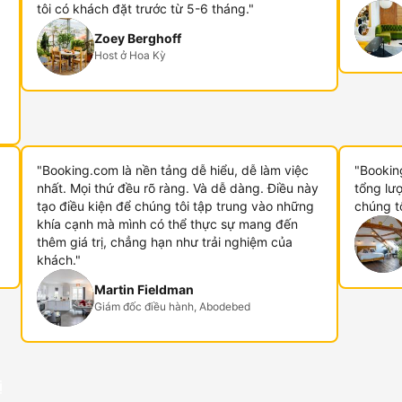
tôi có khách đặt trước từ 5-6 tháng."
Zoey Berghoff
Host ở Hoa Kỳ
"Booking.com là nền tảng dễ hiểu, dễ làm việc
"Booking
nhất. Mọi thứ đều rõ ràng. Và dễ dàng. Điều này
tổng lư
tạo điều kiện để chúng tôi tập trung vào những
chúng t
khía cạnh mà mình có thể thực sự mang đến
thêm giá trị, chẳng hạn như trải nghiệm của
khách."
Martin Fieldman
Giám đốc điều hành, Abodebed
ị