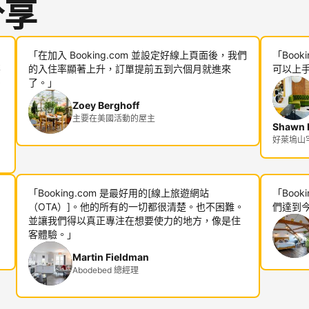
分享
「在加入 Booking.com 並設定好線上頁面後，我們
「Boo
不
的入住率顯著上升，訂單提前五到六個月就進來
可以上
多
了。」
Zoey Berghoff
主要在美國活動的屋主
Shawn R
好萊塢山宅邸
「Booking.com 是最好用的[線上旅遊網站
「Boo
（OTA）]。他的所有的一切都很清楚。也不困難。
們達到
並讓我們得以真正專注在想要使力的地方，像是住
客體驗。」
Martin Fieldman
Abodebed 總經理