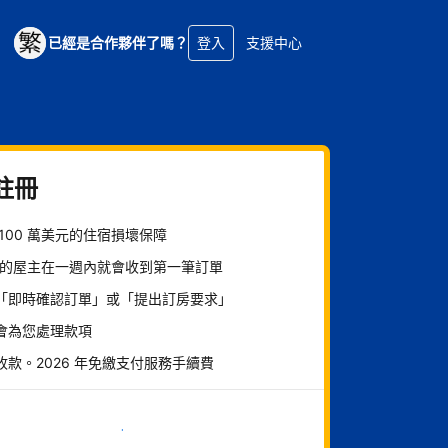
已經是合作夥伴了嗎？
登入
支援中心
註冊
 100 萬美元的住宿損壞保障
% 的屋主在一週內就會收到第一筆訂單
「即時確認訂單」或「提出訂房要求」
會為您處理款項
收款。2026 年免繳支付服務手續費
現在就開始