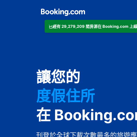
已經有 29,279,209 間房源在 Booking.co
公寓
讓您的
飯店
度假住所
家庭旅館
在 Booking.c
B&B
刊登於全球下載次數最多的旅遊應