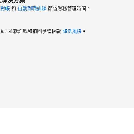
式解決方案
、
對帳
和
自動到職訓練
節省財務管理時間。
規，並就詐欺和扣回爭議帳款
降低風險
。