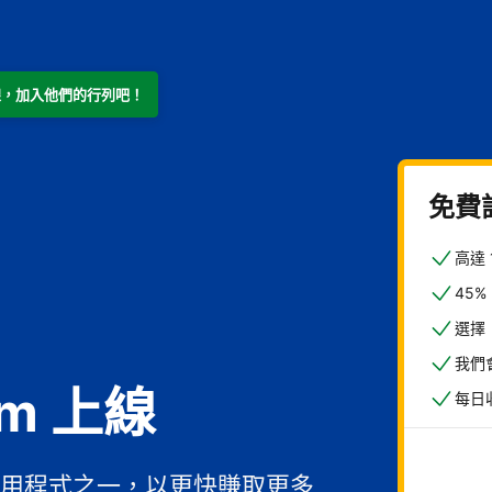
m 上線，加入他們的行列吧！
免費
高達
45
選擇
我們
om 上線
每日
用程式之一，以更快賺取更多