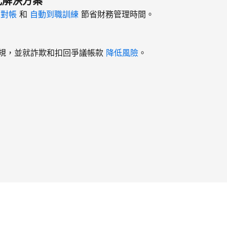
式解決方案
、
對帳
和
自動到職訓練
節省財務管理時間。
規，並就詐欺和扣回爭議帳款
降低風險
。