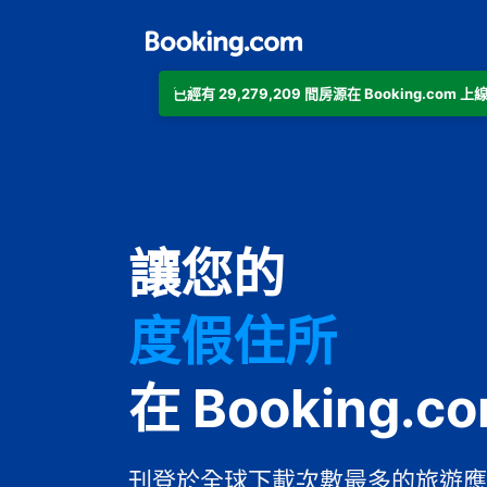
已經有 29,279,209 間房源在 Booking.co
公寓
讓您的
飯店
度假住所
家庭旅館
在 Booking.c
B&B
刊登於全球下載次數最多的旅遊應