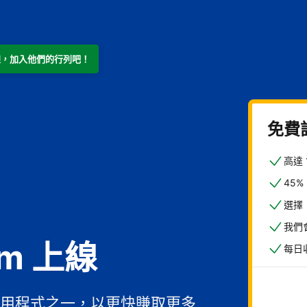
m 上線，加入他們的行列吧！
免費
高達
45
選擇
我們
om 上線
每日
用程式之一，以更快賺取更多