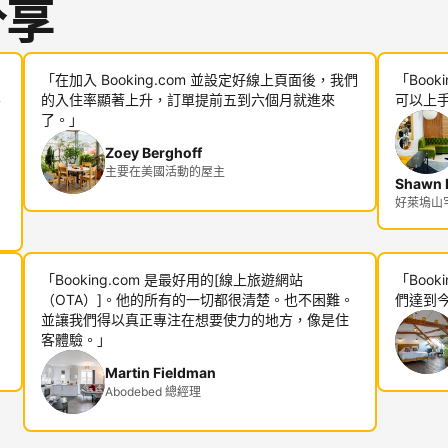
分享
「在加入 Booking.com 並設定好線上頁面後，我們
「Boo
不
的入住率顯著上升，訂單提前五到六個月就進來
可以上
多
了。」
Zoey Berghoff
主要在美國活動的屋主
Shawn R
好萊塢山宅邸
「Booking.com 是最好用的[線上旅遊網站
「Boo
（OTA）]。他的所有的一切都很清楚。也不困難。
們達到
並讓我們得以真正專注在想要使力的地方，像是住
客體驗。」
Martin Fieldman
Abodebed 總經理