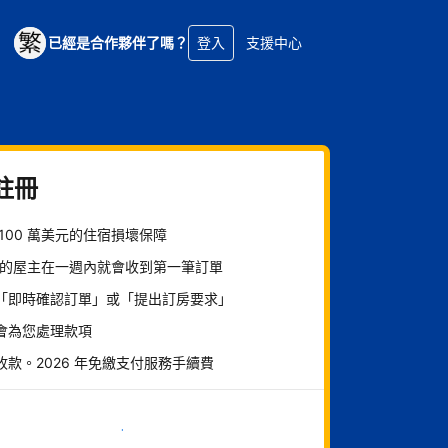
已經是合作夥伴了嗎？
登入
支援中心
註冊
 100 萬美元的住宿損壞保障
% 的屋主在一週內就會收到第一筆訂單
「即時確認訂單」或「提出訂房要求」
會為您處理款項
收款。2026 年免繳支付服務手續費
現在就開始