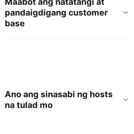
Maabot ang natatangi at
pandaigdigang customer
base
Makaabot ng mga bagong guest ngayon
Ano ang sinasabi ng hosts
na tulad mo