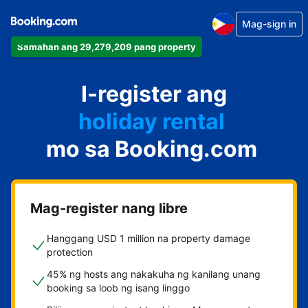
Mag-sign in
Samahan ang 29,279,209 pang property
apartment
I-register ang
hotel
holiday rental
mo sa Booking.com
guest house
bed and breakfast
Mag-register nang libre
Hanggang USD 1 million na property damage
protection
45% ng hosts ang nakakuha ng kanilang unang
booking sa loob ng isang linggo