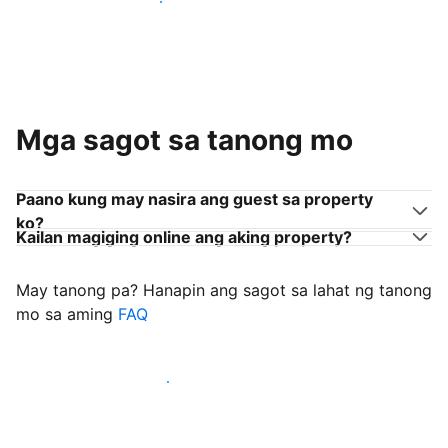
Sumama sa mga host na tulad mo
Mga sagot sa tanong mo
Paano kung may nasira ang guest sa property
ko?
Kailan magiging online ang aking property?
May tanong pa? Hanapin ang sagot sa lahat ng tanong
mo sa aming
FAQ
Simulang i-welcome ang mga guest