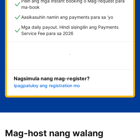
Piliin ang mga instant booking o Mag-request para
ma-book
Aasikasuhin namin ang payments para sa ‘yo
Mga daily payout. Hindi sisingilin ang Payments
Service Fee para sa 2026
Magsimula na
Nagsimula nang mag-register?
Ipagpatuloy ang registration mo
Mag-host nang walang