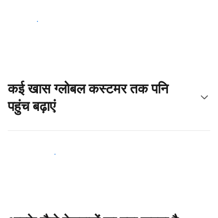
आज ही शुरू करें
कई खास ग्लोबल कस्टमर तक पनि
पहुंच बढ़ाएं
आज ही नए मेहमानों तक पहुंचें