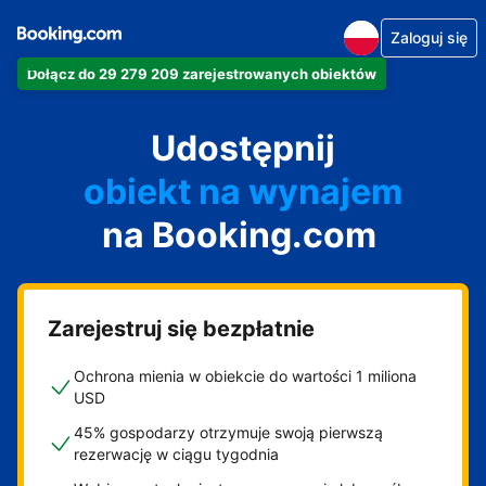
Zaloguj się
Dołącz do 29 279 209 zarejestrowanych obiektów
apartament
Udostępnij
hotel
obiekt na wynajem
na Booking.com
wakacyjny
pensjonat
obiekt B&B
Zarejestruj się bezpłatnie
Ochrona mienia w obiekcie do wartości 1 miliona
USD
45% gospodarzy otrzymuje swoją pierwszą
rezerwację w ciągu tygodnia