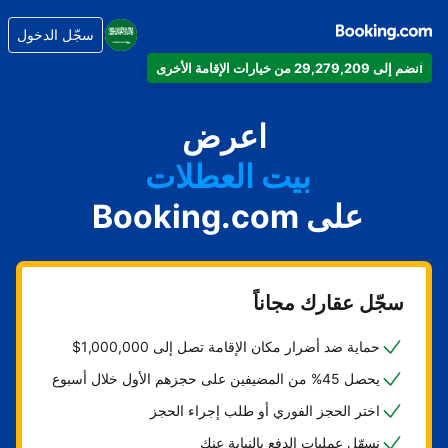
سجّل الدخول
انضم إلى 29,279,209 من خيارات الإقامة الأخرى
شقتك
فندقك
اعرض
بيت العطلات
على Booking.com
شقتك الفندقية
منتجعك
سجّل عقارك مجاناً
حماية ضد أضرار مكان الإقامة تصل إلى 1,000,000$
يحصل 45% من المضيفين على حجزهم الأول خلال أسبوع
اختر الحجز الفوري أو طلب إجراء الحجز
نسهّل عمليات الدفع بالنيابة عنك