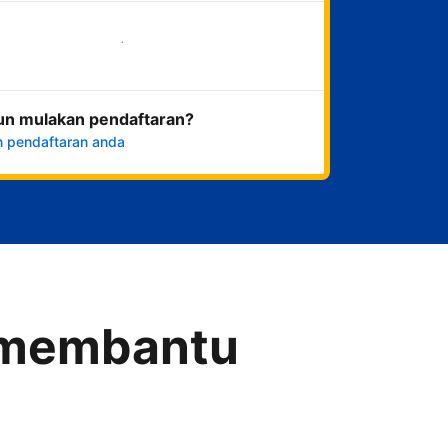
Mulakan sekarang
un mulakan pendaftaran?
n pendaftaran anda
a membantu