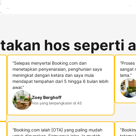
takan hos seperti 
“Selepas menyertai Booking.com dan
“Proses
menetapkan penyenaraian, penghunian saya
sangat 
meningkat dengan ketara dan saya mula
lama.”
mendapat tempahan dari 5 hingga 6 bulan lebih
awal.”
Zoey Berghoff
Hos yang berpangkalan di AS
“Booking.com ialah [OTA] yang paling mudah
"Bookin
untuk digunakan. Semuanya jelas. Ia mudah.
tetamu 