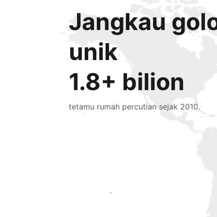
Jangkau gol
unik
1.8+ bilion
tetamu rumah percutian sejak 2010.
Tarik tetamu baru hari ini