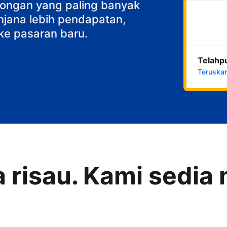
ncongan yang paling banyak
njana lebih pendapatan,
ke pasaran baru.
Telahp
Teruska
a risau. Kami sedi