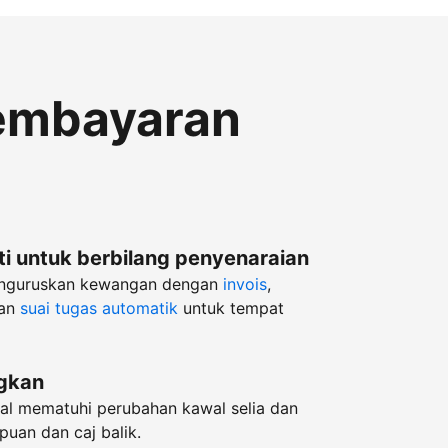
embayaran
i untuk berbilang penyenaraian
enguruskan kewangan dengan
invois
,
an
suai tugas automatik
untuk tempat
ngkan
l mematuhi perubahan kawal selia dan
puan dan caj balik.