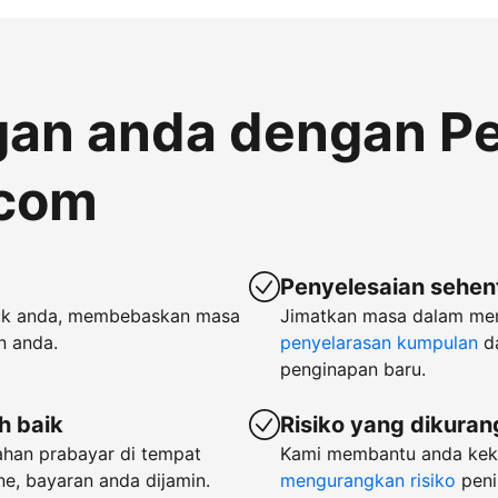
gan anda dengan P
.com
Penyelesaian sehent
k anda, membebaskan masa
Jimatkan masa dalam m
n anda.
penyelarasan kumpulan
d
penginapan baru.
h baik
Risiko yang dikura
ahan prabayar di tempat
Kami membantu anda keka
e, bayaran anda dijamin.
mengurangkan risiko
peni