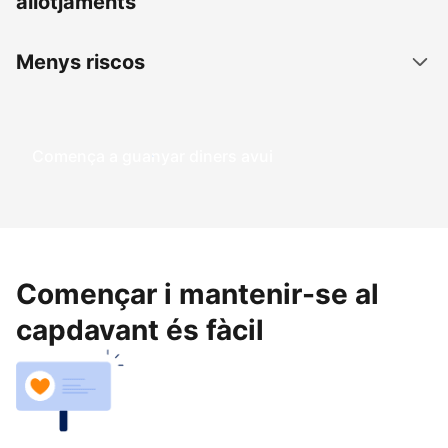
allotjaments
Menys riscos
Comença a guanyar diners avui
Començar i mantenir-se al
capdavant és fàcil