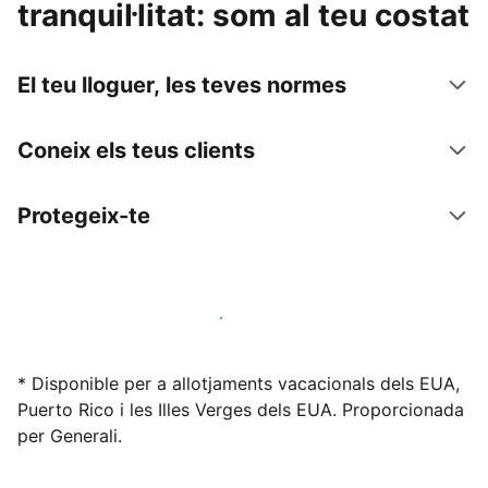
tranquil·litat: som al teu costat
El teu lloguer, les teves normes
Coneix els teus clients
Protegeix-te
Lloga l'allotjament amb nosaltres avui mateix
* Disponible per a allotjaments vacacionals dels EUA,
Puerto Rico i les Illes Verges dels EUA. Proporcionada
per Generali.