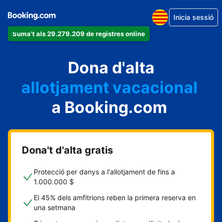
Inicia sessió
Suma't als 29.279.209 de registres online
un apartament
Dona d'alta
un hotel
allotjament vacacional
a Booking.com
un hostal
una casa rural
Dona't d'alta gratis
Protecció per danys a l'allotjament de fins a
1.000.000 $
El 45% dels amfitrions reben la primera reserva en
una setmana