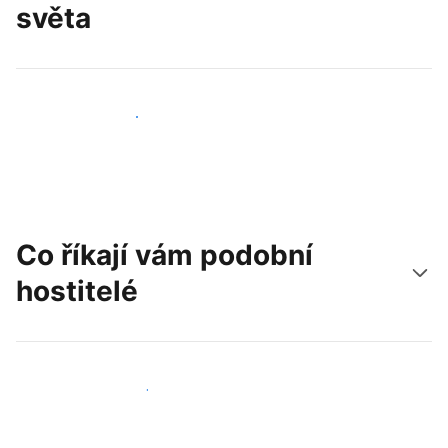
světa
Oslovit nové hosty už dnes
Co říkají vám podobní
hostitelé
Připojit se k dalším hostitelům