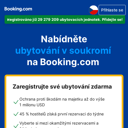
Přihlaste se
Registrováno již 29 279 209 ubytovacích jednotek. Přidejte se!
svůj byt
Nabídněte
svůj hotel
ubytování v soukromí
na Booking.com
svůj penzion
svou chatu
Zaregistrujte své ubytování zdarma
Ochrana proti škodám na majetku až do výše
1 milionu USD
45 % hostitelů získá první rezervaci do týdne
Vyberte si mezi okamžitými rezervacemi a