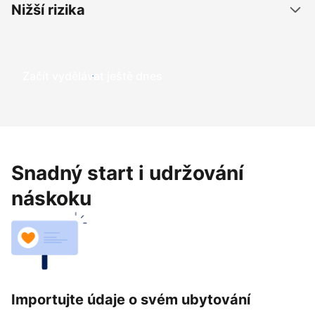
Nižší rizika
Začít vydělávat ještě dnes
Snadný start i udržování
náskoku
Importujte údaje o svém ubytování