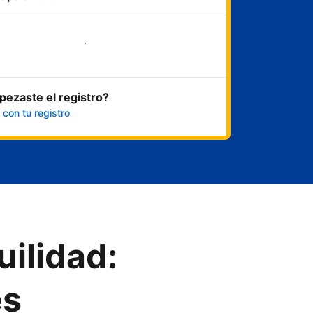
Empezar ahora
ezaste el registro?
 con tu registro
uilidad:
es