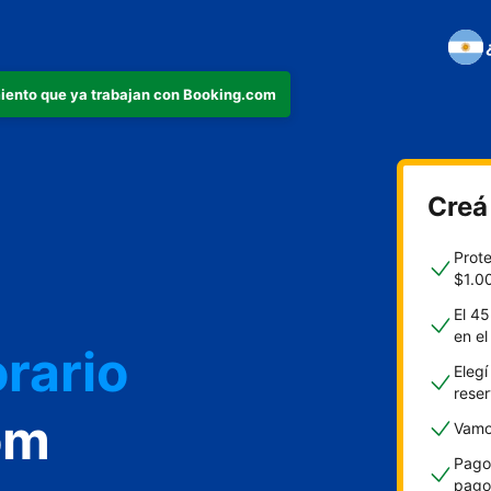
iento que ya trabajan con Booking.com
Creá
o
Prot
$1.0
El 45
en e
rario
Elegí
rese
om
Vamos
Pagos
pago