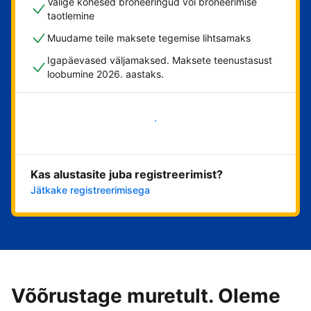
Valige kohesed broneeringud või broneerimise
taotlemine
Muudame teile maksete tegemise lihtsamaks
Igapäevased väljamaksed. Maksete teenustasust
loobumine 2026. aastaks.
Alusta kohe
Kas alustasite juba registreerimist?
Jätkake registreerimisega
Võõrustage muretult. Oleme