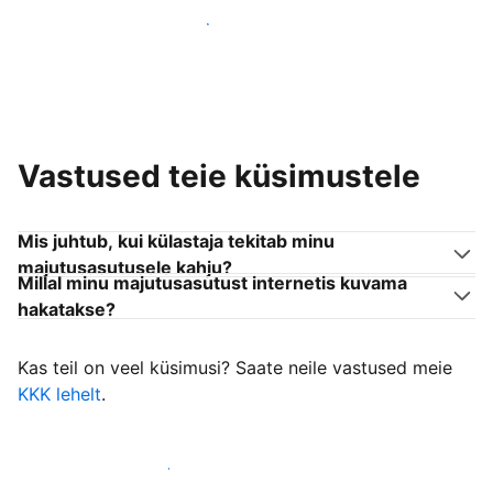
Liitu endaga sarnanevate võõrustajatega
Vastused teie küsimustele
Mis juhtub, kui külastaja tekitab minu
majutusasutusele kahju?
Millal minu majutusasutust internetis kuvama
hakatakse?
Kas teil on veel küsimusi? Saate neile vastused meie
KKK lehelt
.
Alusta külastajate vastuvõtmist