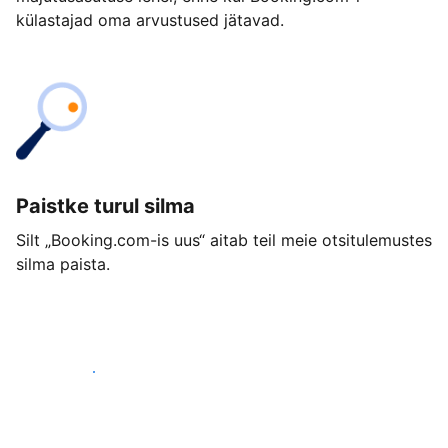
külastajad oma arvustused jätavad.
Paistke turul silma
Silt „Booking.com-is uus“ aitab teil meie otsitulemustes
silma paista.
Alusta juba täna