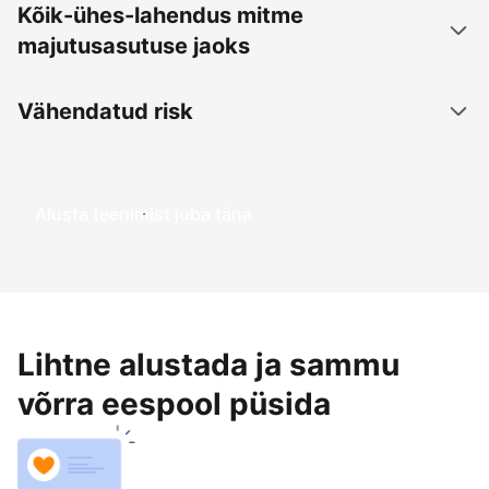
Kõik-ühes-lahendus mitme
majutusasutuse jaoks
Vähendatud risk
Alusta teenimist juba täna
Lihtne alustada ja sammu
võrra eespool püsida