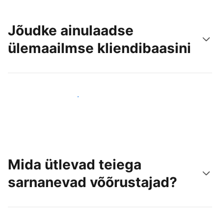
Jõudke ainulaadse
ülemaailmse kliendibaasini
Jõua juba täna uute külastajateni
Mida ütlevad teiega
sarnanevad võõrustajad?