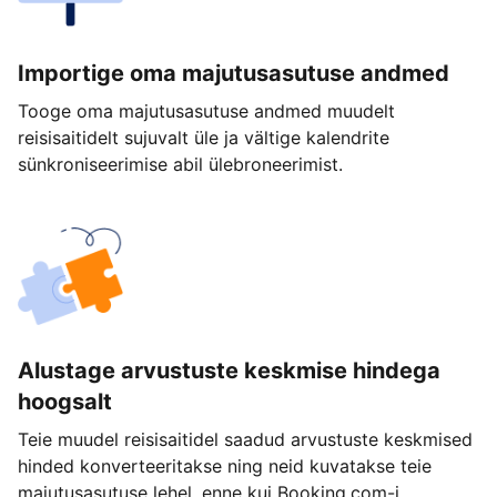
Importige oma majutusasutuse andmed
Tooge oma majutusasutuse andmed muudelt
reisisaitidelt sujuvalt üle ja vältige kalendrite
sünkroniseerimise abil ülebroneerimist.
Alustage arvustuste keskmise hindega
hoogsalt
Teie muudel reisisaitidel saadud arvustuste keskmised
hinded konverteeritakse ning neid kuvatakse teie
majutusasutuse lehel, enne kui Booking.com-i