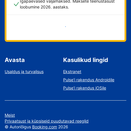
Igapäevased väljamaksed. Maksete teenustasust
loobumine 2026. aastaks.
Alusta kohe
Avasta
Kasulikud lingid
Usaldus ja turvalisus
Ekstranet
Pulse'i rakendus Androidile
Pulse'i rakendus iOSile
Meist
Privaatsust ja küpsiseid puudutavad reeglid
©
Autoriõigus
Booking.com
2026