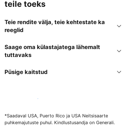
teile toeks
Teie rendite välja, teie kehtestate ka
reeglid
Saage oma külastajatega lähemalt
tuttavaks
Püsige kaitstud
Võõrusta meiega juba täna
*Saadaval USA, Puerto Rico ja USA Neitsisaarte
puhkemajutuste puhul. Kindlustusandja on Generali.