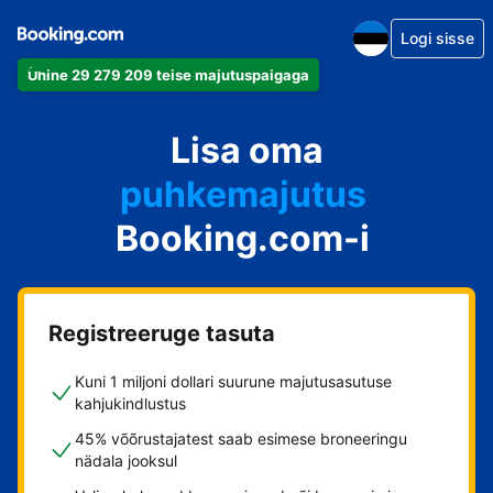
Logi sisse
Ühine 29 279 209 teise majutuspaigaga
apartement
Lisa oma
hotell
puhkemajutus
Booking.com-i
külalistemaja
hostel
Registreeruge tasuta
Kuni 1 miljoni dollari suurune majutusasutuse
kahjukindlustus
45% võõrustajatest saab esimese broneeringu
nädala jooksul