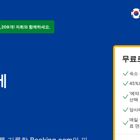
9,209개! 저희와 함께하세요.
무료
숙소 
에
45%
'예약
선택
당사
매일 
료 면