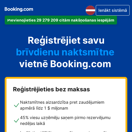
Ienākt sistēmā
Pievienojieties 29 279 209 citām nakšņošanas iespējām
dzīvokli
Reģistrējiet savu
viesnīcu
brīvdienu naktsmītne
vietnē Booking.com
viesu namu
pansiju
Reģistrējieties bez maksas
Naktsmītnes aizsardzība pret zaudējumiem
apmērā līdz 1 $ miljonam
45% viesu uzņēmēju saņem pirmo rezervējumu
nedēļas laikā