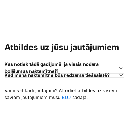
Pievienoties citiem viesu uzņēmējiem
Atbildes uz jūsu jautājumiem
Kas notiek tādā gadījumā, ja viesis nodara
bojājumus naktsmītnei?
Kad mana naktsmītne būs redzama tiešsaistē?
Vai ir vēl kādi jautājumi? Atrodiet atbildes uz visiem
saviem jautājumiem mūsu
BUJ
sadaļā.
Sākt uzņemt viesus