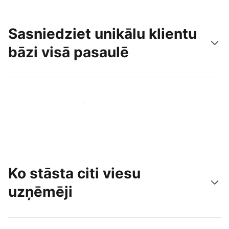
Sasniedziet unikālu klientu
bāzi visā pasaulē
Sasniegt jaunus viesus jau šodien
Ko stāsta citi viesu
uzņēmēji