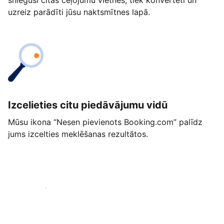
snieguši citās ceļojumu vietnēs, tiek konvertēti un
uzreiz parādīti jūsu naktsmītnes lapā.
Izcelieties citu piedāvājumu vidū
Mūsu ikona “Nesen pievienots Booking.com” palīdz
jums izcelties meklēšanas rezultātos.
Sākt jau šodien