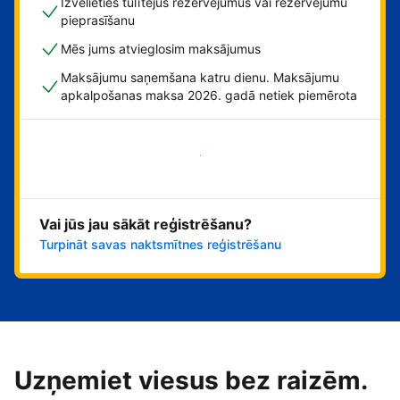
Izvēlieties tūlītējus rezervējumus vai rezervējumu
pieprasīšanu
Mēs jums atvieglosim maksājumus
Maksājumu saņemšana katru dienu. Maksājumu
apkalpošanas maksa 2026. gadā netiek piemērota
Sāciet tūlīt!
Vai jūs jau sākāt reģistrēšanu?
Turpināt savas naktsmītnes reģistrēšanu
Uzņemiet viesus bez raizēm.