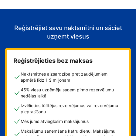
Reģistrējiet savu naktsmītni un sāciet
uzņemt viesus
Reģistrējieties bez maksas
Naktsmītnes aizsardzība pret zaudējumiem
apmērā līdz 1 $ miljonam
45% viesu uzņēmēju saņem pirmo rezervējumu
nedēļas laikā
Izvēlieties tūlītējus rezervējumus vai rezervējumu
pieprasīšanu
Mēs jums atvieglosim maksājumus
Maksājumu saņemšana katru dienu. Maksājumu