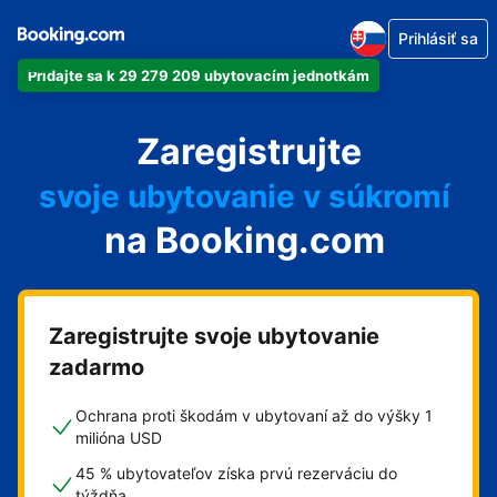
Prihlásiť sa
Pridajte sa k 29 279 209 ubytovacím jednotkám
svoj apartmán
Zaregistrujte
svoj hotel
svoje ubytovanie v súkromí
na Booking.com
svoj penzión
svoje bed and breakfast
Zaregistrujte svoje ubytovanie
zadarmo
Ochrana proti škodám v ubytovaní až do výšky 1
milióna USD
45 % ubytovateľov získa prvú rezerváciu do
týždňa