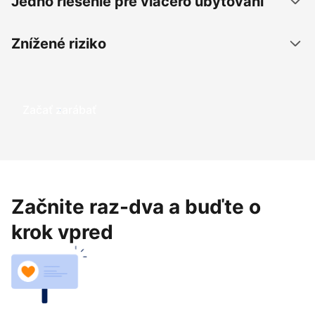
Jedno riešenie pre viacero ubytovaní
Znížené riziko
Začať zarábať
Začnite raz-dva a buďte o
krok vpred