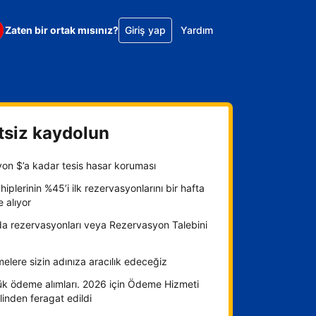
Zaten bir ortak mısınız?
Giriş yap
Yardım
tsiz kaydolun
yon $’a kadar tesis hasar koruması
hiplerinin %45’i ilk rezervasyonlarını bir hafta
e alıyor
da rezervasyonları veya Rezervasyon Talebini
lere sizin adınıza aracılık edeceğiz
ük ödeme alımları. 2026 için Ödeme Hizmeti
inden feragat edildi