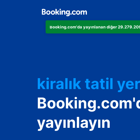
Booking.com'da yayınlanan diğer 29.279.209 
Dairenizi
Otelinizi
kiralık tatil yer
Konukevinizi
Booking.com'
Oda ve kahvalt
yayınlayın