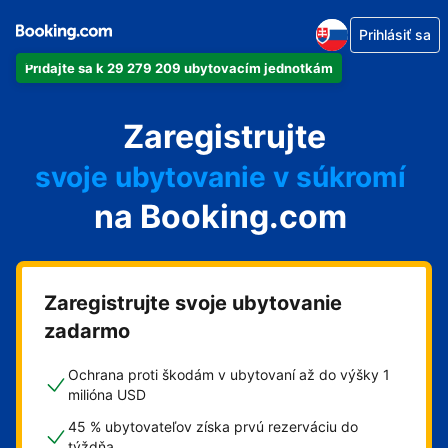
Prihlásiť sa
Pridajte sa k 29 279 209 ubytovacím jednotkám
svoj apartmán
Zaregistrujte
svoj hotel
svoje ubytovanie v súkromí
na Booking.com
svoj penzión
svoje bed and breakfast
Zaregistrujte svoje ubytovanie
zadarmo
Ochrana proti škodám v ubytovaní až do výšky 1
milióna USD
45 % ubytovateľov získa prvú rezerváciu do
týždňa