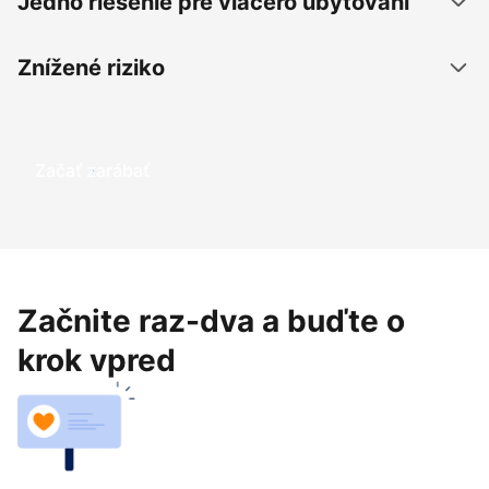
Jedno riešenie pre viacero ubytovaní
Znížené riziko
Začať zarábať
Začnite raz-dva a buďte o
krok vpred