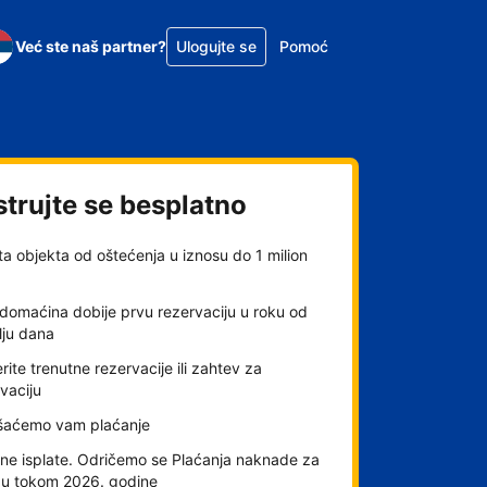
Već ste naš partner?
Ulogujte se
Pomoć
strujte se besplatno
ta objekta od oštećenja u iznosu do 1 milion
domaćina dobije prvu rezervaciju u roku od
lju dana
rite trenutne rezervacije ili zahtev za
vaciju
šaćemo vam plaćanje
ne isplate. Odričemo se Plaćanja naknade za
gu tokom 2026. godine