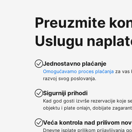
Preuzmite kon
Uslugu napla
Jednostavno plaćanje
Omogućavamo proces plaćanja
za vas 
razvoj svog poslovanja.
Sigurniji prihodi
Kad god gosti izvrše rezervacije koje 
objektu i plate onlajn, dobijate zagaran
Veća kontrola nad prilivom no
Dnevne isplate prilikom prijavljivanja g