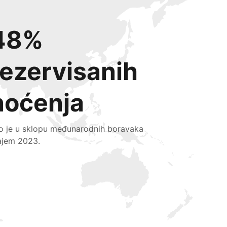
48%
rezervisanih
noćenja
lo je u sklopu međunarodnih boravaka
ajem 2023.