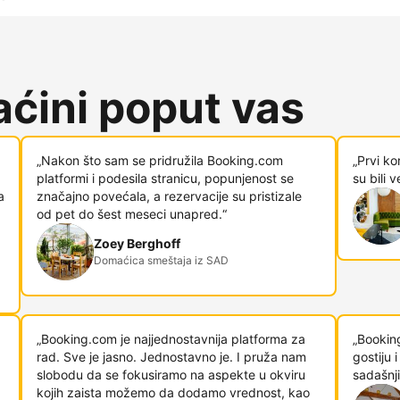
ćini poput vas
„Nakon što sam se pridružila Booking.com
„Prvi ko
platformi i podesila stranicu, popunjenost se
su bili 
a
značajno povećala, a rezervacije su pristizale
od pet do šest meseci unapred.“
Zoey Berghoff
Domaćica smeštaja iz SAD
„Booking.com je najjednostavnija platforma za
„Bookin
rad. Sve je jasno. Jednostavno je. I pruža nam
gostiju
slobodu da se fokusiramo na aspekte u okviru
sadašnji
kojih zaista možemo da dodamo vrednost, kao