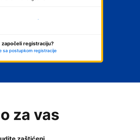
Počnite odmah
 započeli registraciju?
e sa postupkom registracije
o za vas
udite zaštićeni