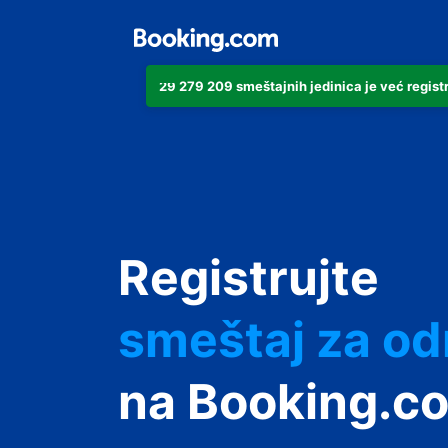
29 279 209 smeštajnih jedinica je već regist
apartman
hotel
Registrujte
smeštaj za o
pansion
na Booking.co
hostel