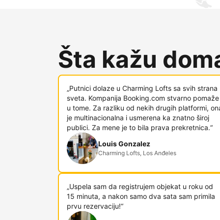
Šta kažu doma
„Putnici dolaze u Charming Lofts sa svih strana
sveta. Kompanija Booking.com stvarno pomaže
u tome. Za razliku od nekih drugih platformi, on
je multinacionalna i usmerena ka znatno široj
publici. Za mene je to bila prava prekretnica.“
Louis Gonzalez
Charming Lofts, Los Anđeles
„Uspela sam da registrujem objekat u roku od
15 minuta, a nakon samo dva sata sam primila
prvu rezervaciju!“