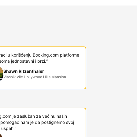
raci u korišćenju Booking.com platforme
veoma jednostavni i brzi.“
Shawn Ritzenthaler
Vlasnik vile Hollywood Hills Mansion
g.com je zaslužan za većinu naših
 i pomogao nam je da postignemo svoj
 uspeh.“