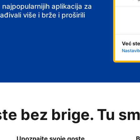
 najpopularnijih aplikacija za
ivali više i brže i proširili
Već ste
Nastavit
te bez brige. Tu sm
Upoznajte svoje goste
B