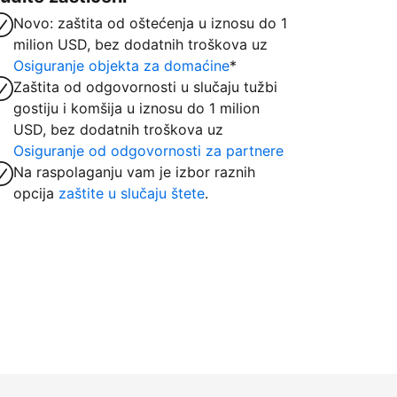
Novo: zaštita od oštećenja u iznosu do 1
milion USD, bez dodatnih troškova uz
Osiguranje objekta za domaćine
*
Zaštita od odgovornosti u slučaju tužbi
gostiju i komšija u iznosu do 1 milion
USD, bez dodatnih troškova uz
Osiguranje od odgovornosti za partnere
Na raspolaganju vam je izbor raznih
opcija
zaštite u slučaju štete
.