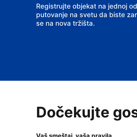
Registrujte objekat na jednoj od
putovanje na svetu da biste zarađ
se na nova tržišta.
Dočekujte gos
Vaš smeštaj, vaša pravila