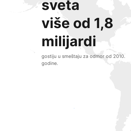
sveta
više od 1,8
milijardi
gostiju u smeštaju za odmor od 2010.
godine.
Privucite nove goste već danas