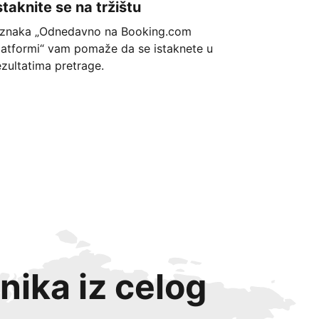
staknite se na tržištu
znaka „Odnedavno na Booking.com
latformi“ vam pomaže da se istaknete u
ezultatima pretrage.
nika iz celog