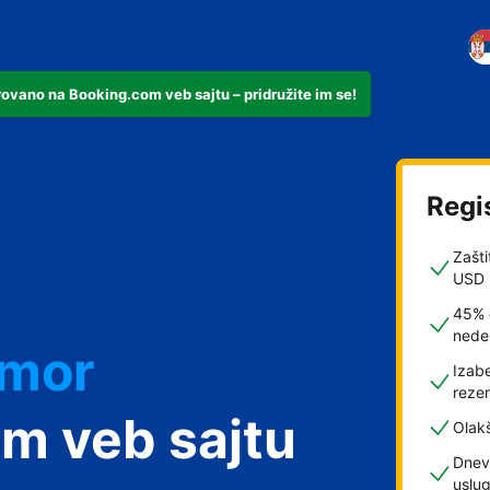
rovano na Booking.com veb sajtu – pridružite im se!
Regi
Zašti
USD
45% 
dmor
nede
Izabe
rezer
m veb sajtu
Olak
Dnev
uslu