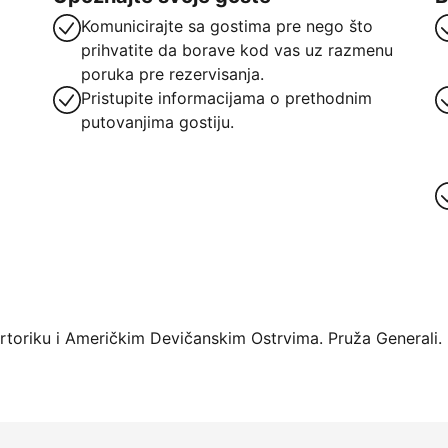
Komunicirajte sa gostima pre nego što
prihvatite da borave kod vas uz razmenu
poruka pre rezervisanja.
Pristupite informacijama o prethodnim
putovanjima gostiju.
oriku i Američkim Devičanskim Ostrvima. Pruža Generali.