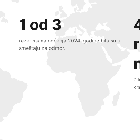
1 od 3
rezervisana noćenja 2024. godine bila su u
smeštaju za odmor.
bi
kr