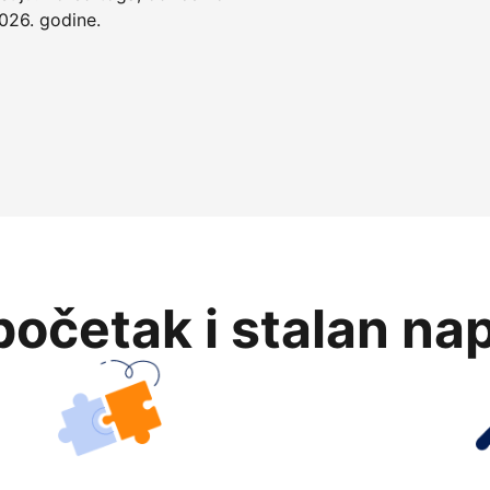
026. godine.
očetak i stalan na