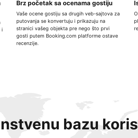
m
Brz početak sa ocenama gostiju
I
Vaše ocene gostiju sa drugih veb-sajtova za
O
putovanja se konvertuju i prikazuju na
p
m
stranici vašeg objekta pre nego što prvi
r
 i
gosti putem Booking.com platforme ostave
recenzije.
instvenu bazu koris