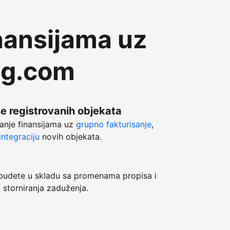
nansijama uz
ng.com
še registrovanih objekata
anje finansijama uz
grupno fakturisanje
,
ntegraciju
novih objekata.
dete u skladu sa promenama propisa i
 storniranja zaduženja.