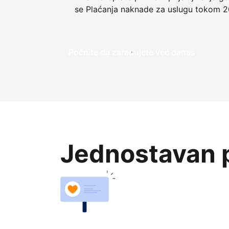
se Plaćanja naknade za uslugu tokom 2
Počnite da zarađujete već danas
Jednostavan p