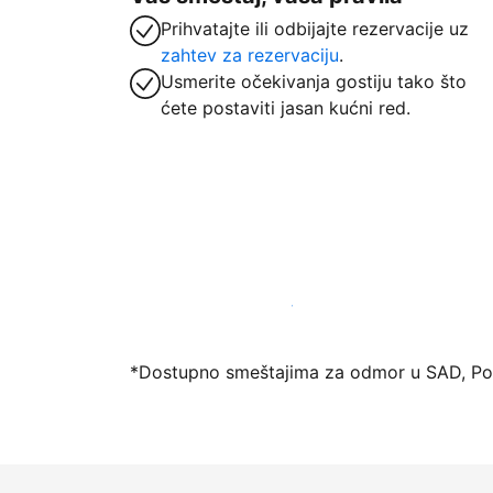
Prihvatajte ili odbijajte rezervacije uz
zahtev za rezervaciju
.
Usmerite očekivanja gostiju tako što
ćete postaviti jasan kućni red.
Registrujte svoj objekat već danas
*Dostupno smeštajima za odmor u SAD, Port