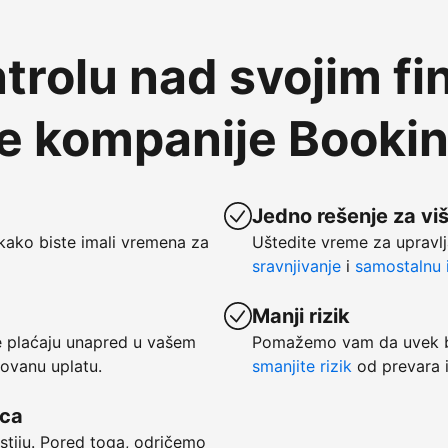
trolu nad svojim fi
te kompanije Booki
Jedno rešenje za vi
kako biste imali vremena za
Uštedite vreme za upravlj
sravnjivanje
i
samostalnu i
Manji rizik
se plaćaju unapred u vašem
Pomažemo vam da uvek bu
tovanu uplatu.
smanjite rizik
od prevara i
vca
ostiju. Pored toga, odričemo