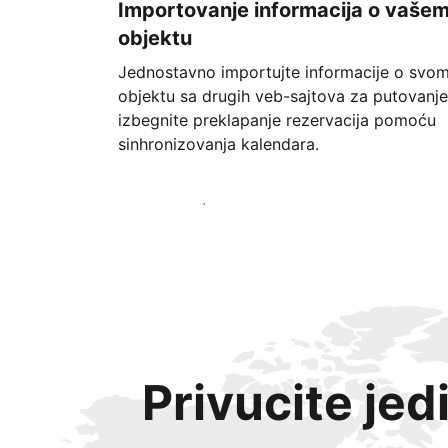
Importovanje informacija o vaše
objektu
Jednostavno importujte informacije o svo
objektu sa drugih veb-sajtova za putovanje
izbegnite preklapanje rezervacija pomoću
sinhronizovanja kalendara.
Počnite već danas
Privucite jed