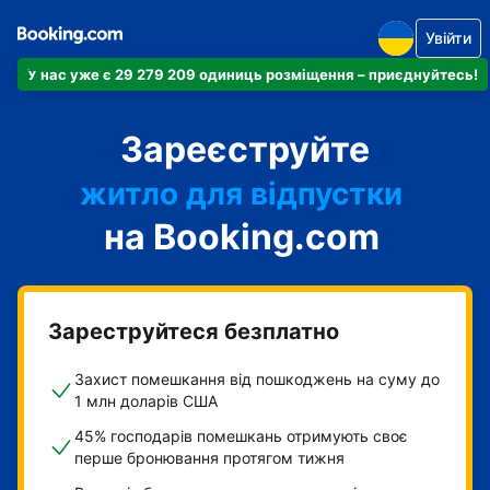
Увійти
У нас уже є 29 279 209 одиниць розміщення – приєднуйтесь!
апартаменти
Зареєструйте
готель
житло для відпустки
на Booking.com
гостьовий будинок
готель типу "ліжко і
сніданок"
Зареструйтеся безплатно
Захист помешкання від пошкоджень на суму до
1 млн доларів США
45% господарів помешкань отримують своє
перше бронювання протягом тижня