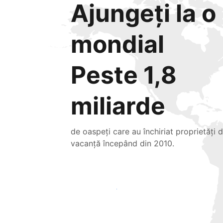
Ajungeți la o 
mondial
Peste 1,8
miliarde
de oaspeți care au închiriat proprietăți 
vacanță începând din 2010.
Atrageți noi oaspeți astăzi