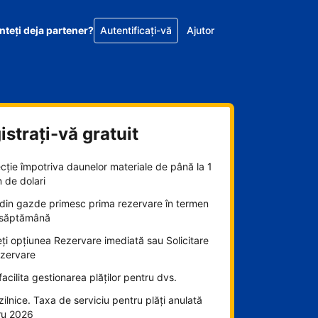
nteţi deja partener?
Autentificați-vă
Ajutor
istrați-vă gratuit
cție împotriva daunelor materiale de până la 1
n de dolari
din gazde primesc prima rezervare în termen
 săptămână
ți opțiunea Rezervare imediată sau Solicitare
ezervare
acilita gestionarea plăților pentru dvs.
 zilnice. Taxa de serviciu pentru plăți anulată
ru 2026