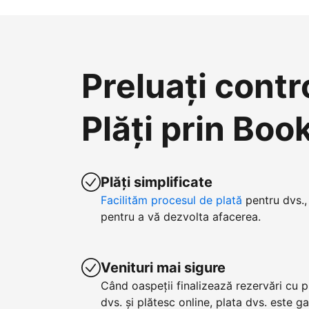
Preluați contr
Plăți prin Bo
Plăți simplificate
Facilităm procesul de plată
pentru dvs., 
pentru a vă dezvolta afacerea.
Venituri mai sigure
Când oaspeții finalizează rezervări cu p
dvs. și plătesc online, plata dvs. este g