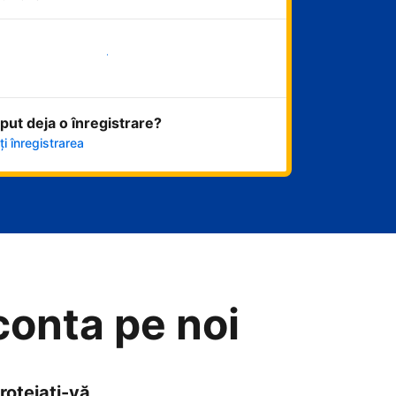
Începeți acum
eput deja o înregistrare?
i înregistrarea
 conta pe noi
rotejați-vă