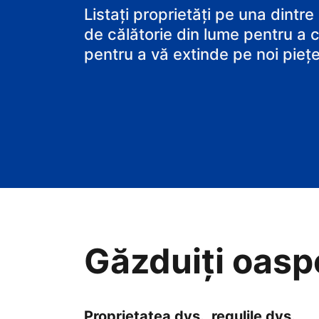
B&B-ul
Listați proprietăți pe una dintre
de călătorie din lume pentru a c
pentru a vă extinde pe noi piețe
Găzduiți oaspeț
Proprietatea dvs., regulile dvs.