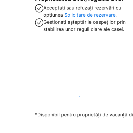
Acceptați sau refuzați rezervări cu
opțiunea
Solicitare de rezervare
.
Gestionați așteptările oaspeților prin
stabilirea unor reguli clare ale casei.
Găzduiți oaspeți cu noi chiar astăzi
*Disponibil pentru proprietăți de vacanță di