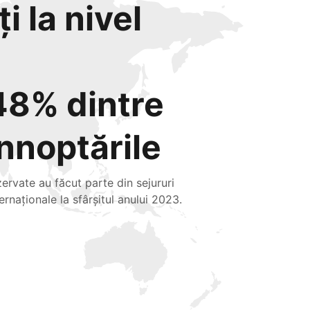
i la nivel
48% dintre
înnoptările
zervate au făcut parte din sejururi
ternaționale la sfârșitul anului 2023.