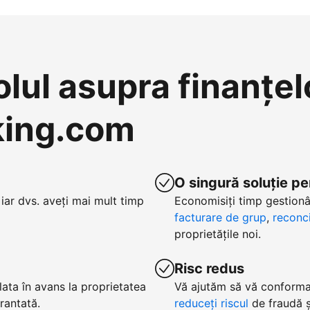
olul asupra finanțel
oking.com
O singură soluție pe
iar dvs. aveți mai mult timp
Economisiți timp gestionâ
facturare de grup
,
reconci
proprietățile noi.
Risc redus
lata în avans la proprietatea
Vă ajutăm să vă conformaț
arantată.
reduceți riscul
de fraudă și