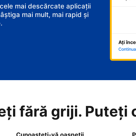
 cele mai descărcate aplicații
âștiga mai mult, mai rapid și
.
Ați înc
Continuaț
i fără griji. Puteți
Cunoașteți-vă oaspeții
P