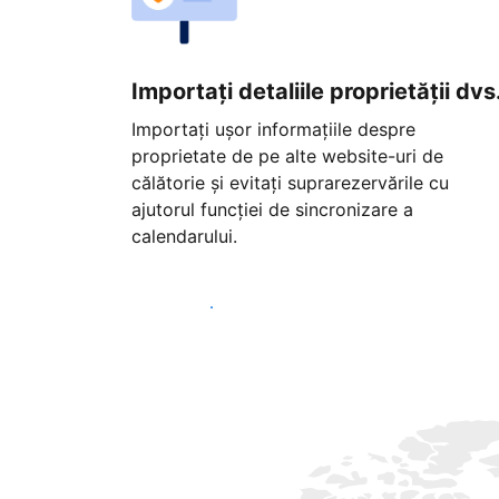
Importați detaliile proprietății dvs
Importați ușor informațiile despre
proprietate de pe alte website-uri de
călătorie și evitați suprarezervările cu
ajutorul funcției de sincronizare a
calendarului.
Începeți astăzi