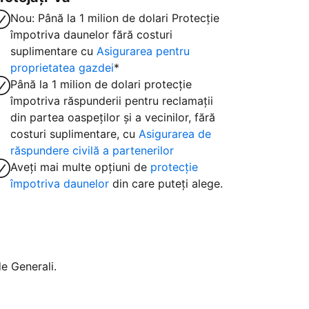
Nou: Până la 1 milion de dolari Protecție
împotriva daunelor fără costuri
suplimentare cu
Asigurarea pentru
proprietatea gazdei
*
Până la 1 milion de dolari protecție
împotriva răspunderii pentru reclamații
din partea oaspeților și a vecinilor, fără
costuri suplimentare, cu
Asigurarea de
răspundere civilă a partenerilor
Aveți mai multe opțiuni de
protecție
împotriva daunelor
din care puteți alege.
e Generali.