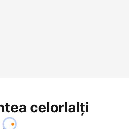
ntea celorlalți