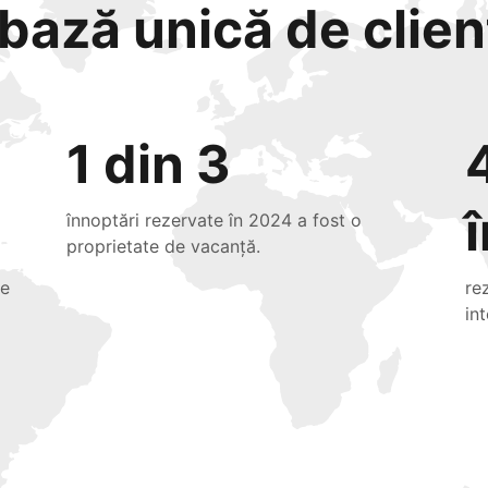
bază unică de clienț
1 din 3
înnoptări rezervate în 2024 a fost o
proprietate de vacanță.
de
re
in