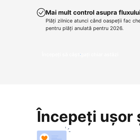
Mai mult control asupra fluxul
Plăți zilnice atunci când oaspeții fac ch
pentru plăți anulată pentru 2026.
Începeți să câștigați chiar astăzi
Începeți ușor ș